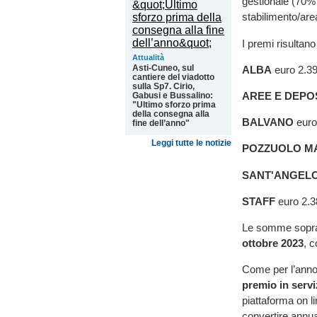
gestionale (70% 
stabilimento/are
I premi risultano
Attualità
Asti-Cuneo, sul
ALBA
euro 2.390
cantiere del viadotto
sulla Sp7. Cirio,
AREE E DEPOS
Gabusi e Bussalino:
"Ultimo sforzo prima
della consegna alla
BALVANO
euro 
fine dell’anno"
Leggi tutte le notizie
POZZUOLO M
SANT'ANGEL
STAFF
euro 2.3
Le somme sopra
ottobre 2023
, c
Come per l’anno 
premio in servi
piattaforma on li
convertire ann