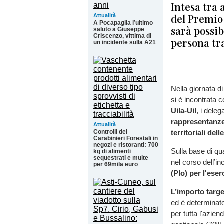
Intesa tra 
del Premio 
Attualità
A Pocapaglia l’ultimo
sarà possi
saluto a Giuseppe
Criscenzo, vittima di
persona tr
un incidente sulla A21
Nella giornata d
si è incontrata 
Uila-Uil
, i deleg
rappresentanze
Attualità
Controlli dei
territoriali del
Carabinieri Forestali in
negozi e ristoranti: 700
Sulla base di q
kg di alimenti
sequestrati e multe
nel corso dell’in
per 69mila euro
(Plo) per l'ese
L’importo target
ed è determinat
per tutta l'azien