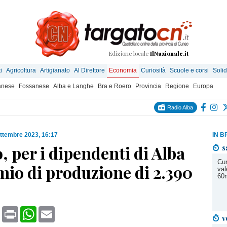
Edizione locale
IlNazionale.it
i
Agricoltura
Artigianato
Al Direttore
Economia
Curiosità
Scuole e corsi
Solid
anese
Fossanese
Alba e Langhe
Bra e Roero
Provincia
Regione
Europa
Radio Alba
ttembre 2023, 16:17
IN B
, per i dipendenti di Alba
s
Cun
mio di produzione di 2.390
val
60m
book
X
Print
WhatsApp
Email
v