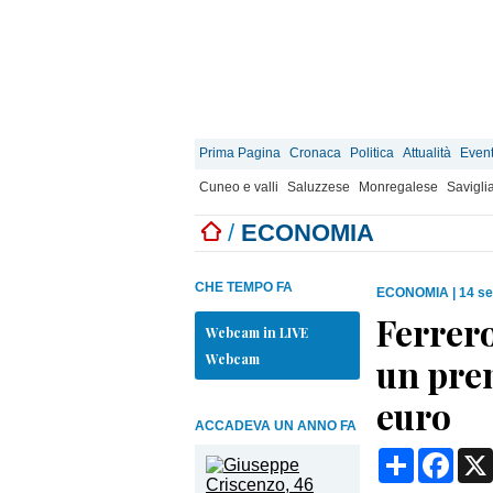
Prima Pagina
Cronaca
Politica
Attualità
Event
Cuneo e valli
Saluzzese
Monregalese
Savigli
/
ECONOMIA
CHE TEMPO FA
ECONOMIA
|
14 se
Ferrero
Webcam in LIVE
Webcam
un pre
euro
ACCADEVA UN ANNO FA
Condividi
Face