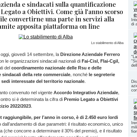
azienda e sindacati sulla quantificazione
Legato a Obiettivi. Come già l'anno scorso
bile convertirne una parte in servizi alla
Int
amite apposita piattaforma on line
di 
Lo stabilimento di Alba
i oggi, giovedì 14 settembre, la
Direzione Aziendale Ferrero
"La
con le organizzazioni sindacali nazionali di
Fai-Cisl, Flai-Cgil,
"Si
del
ati del
coordinamento nazionale delle Rsu e delle
 sindacali della rete commerciale
, nonché
le segreterie
le sedi interessate del territorio nazionale
.
Dis
azi
con
uanto convenuto nel vigente
Accordo Integrativo Aziendale
,
contro si è determinata la cifra di
Premio Legato a Obiettivi
rcizio 2022/2023
.
 raggiungibile, per l’anno in corso, è di
2.450 euro lordi
Ire
o dall’andamento di due parametri: il risultato economico, unico
mil
da (che concorre a determinare il 30% del premio), e il risultato
fio