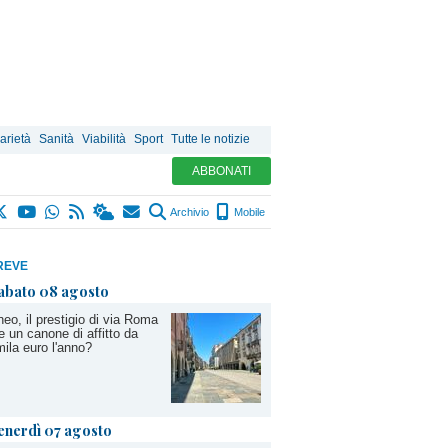
arietà
Sanità
Viabilità
Sport
Tutte le notizie
ABBONATI
Archivio
Mobile
REVE
abato 08 agosto
eo, il prestigio di via Roma
e un canone di affitto da
ila euro l'anno?
enerdì 07 agosto