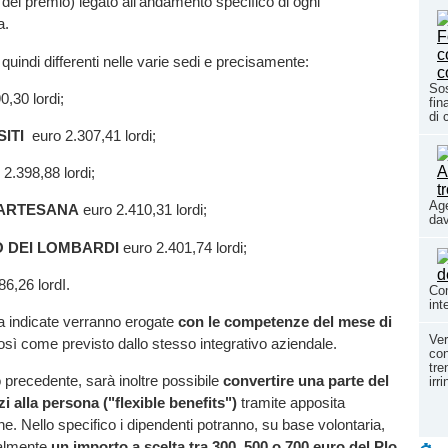
del premio) legato all'andamento specifico di ogni
a.
 quindi differenti nelle varie sedi e precisamente:
Sos
,30 lordi;
fin
di 
ITI
euro 2.307,41 lordi;
2.398,88 lordi;
Age
ARTESANA
euro 2.410,31 lordi;
dav
O
DEI LOMBARDI
euro 2.401,74 lordi;
86,26 lordI.
Com
int
 indicate verranno erogate
con le competenze del mese di
Ver
osì come previsto dallo stesso integrativo aziendale.
con
tre
precedente, sarà inoltre possibile
convertire una parte del
irr
zi alla persona ("flexible benefits")
tramite apposita
ne. Nello specifico i dipendenti potranno, su base volontaria,
ualmente
un importo a scelta tra 300, 500 o 700 euro del Plo
.