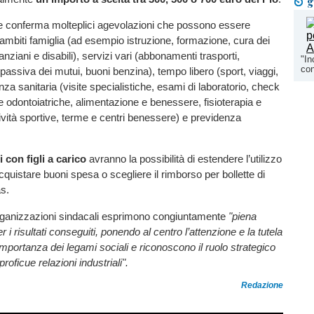
g
re conferma molteplici agevolazioni che possono essere
 ambiti famiglia (ad esempio istruzione, formazione, cura dei
 anziani e disabili), servizi vari (abbonamenti trasporti,
"In
con
assiva dei mutui, buoni benzina), tempo libero (sport, viaggi,
nza sanitaria (visite specialistiche, esami di laboratorio, check
 e odontoiatriche, alimentazione e benessere, fisioterapia e
ttività sportive, terme e centri benessere) e previdenza
i con figli a carico
avranno la possibilità di estendere l’utilizzo
cquistare buoni spesa o scegliere il rimborso per bollette di
s.
organizzazioni sindacali esprimono congiuntamente
"piena
 i risultati conseguiti, ponendo al centro l’attenzione e la tutela
’importanza dei legami sociali e riconoscono il ruolo strategico
proficue relazioni industriali".
Redazione