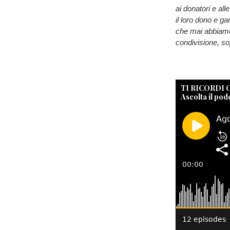
ai donatori e al
il loro dono e ga
che mai abbiamo 
condivisione, sop
TI RICORDI
Ascolta il pod