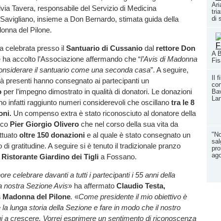
Ari
lvia Tavera, responsabile del Servizio di Medicina
tri
 Savigliano, insieme a Don Bernardo, stimata guida della
di 
onna del Pilone.
a celebrata presso il
Santuario di Cussanio
dal
rettore Don
A B
e ha accolto l’Associazione affermando che “
l’Avis di Madonna
Fi
considerare il santuario come una seconda casa
”. A seguire,
Il 
rità presenti hanno consegnato ai partecipanti un
co
o
per l’impegno dimostrato in qualità di donatori. Le donazioni
Bav
Lan
no infatti raggiunto numeri considerevoli che oscillano
tra le 8
oni.
Un compenso extra è stato riconosciuto al donatore della
sco
Pier Giorgio Olivero
che nel corso della sua vita da
"No
ttuato
oltre 150 donazioni
e al quale è stato consegnato un
sal
 di gratitudine. A seguire si è tenuto il tradizionale pranzo
pro
ag
l
Ristorante Giardino dei Tigli
a Fossano.
e celebrare davanti a tutti i partecipanti i 55 anni della
a nostra Sezione Avis
» ha affermato
Claudio Testa,
s Madonna del Pilone
.
«
Come presidente il mio obiettivo è
 la lunga storia della Sezione e fare in modo che il nostro
ui a crescere. Vorrei esprimere un sentimento di riconoscenza