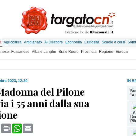
Edizione locale
IlNazionale.it
i
Agricoltura
Artigianato
Al Direttore
Economia
Curiosità
Scuole e corsi
Solid
anese
Fossanese
Alba e Langhe
Bra e Roero
Provincia
Regione
Europa
mbre 2023, 12:30
IN B
 Madonna del Pilone
Bro
"A 
ia i 55 anni dalla sua
ione
Dom
Rif
book
X
Print
WhatsApp
Email