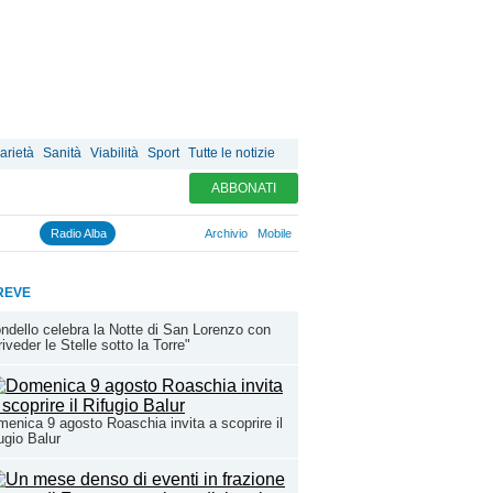
arietà
Sanità
Viabilità
Sport
Tutte le notizie
ABBONATI
Radio Alba
Archivio
Mobile
REVE
ndello celebra la Notte di San Lorenzo con
riveder le Stelle sotto la Torre"
enica 9 agosto Roaschia invita a scoprire il
ugio Balur