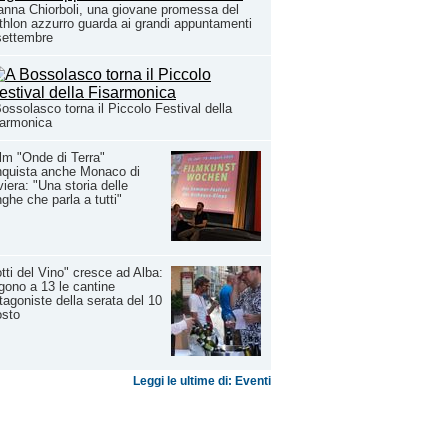
anna Chiorboli, una giovane promessa del
athlon azzurro guarda ai grandi appuntamenti
settembre
ossolasco torna il Piccolo Festival della
sarmonica
film "Onde di Terra"
nquista anche Monaco di
iera: "Una storia delle
ghe che parla a tutti"
tti del Vino" cresce ad Alba:
gono a 13 le cantine
tagoniste della serata del 10
osto
Leggi le ultime di: Eventi