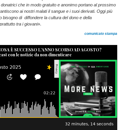
le donatrici che in modo gratuito e anonimo portano al prossimo
rantiscono ai nostri malati il sangue e i suoi derivati. Oggi più
bisogno di diffondere la cultura del dono e della
rattutto tra i giovani
».
comunicato stampa
 COSA È SUCCESSO L’ANNO SCORSO AD AGOSTO?
cast con le notizie da non dimenticare