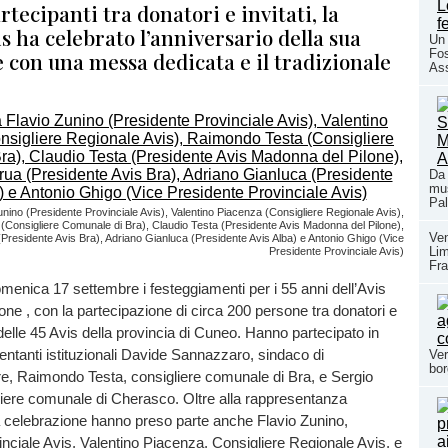
tecipanti tra donatori e invitati, la
s ha celebrato l’anniversario della sua
Un 
Fos
 con una messa dedicata e il tradizionale
As
Da 
mus
Pal
unino (Presidente Provinciale Avis), Valentino Piacenza (Consigliere Regionale Avis),
Consigliere Comunale di Bra), Claudio Testa (Presidente Avis Madonna del Pilone),
Ven
residente Avis Bra), Adriano Gianluca (Presidente Avis Alba) e Antonio Ghigo (Vice
Li
Presidente Provinciale Avis)
Fra
omenica 17 settembre i festeggiamenti per i 55 anni dell’Avis
ne , con la partecipazione di circa 200 persone tra donatori e
 delle 45 Avis della provincia di Cuneo. Hanno partecipato in
entanti istituzionali Davide Sannazzaro, sindaco di
Ver
bor
e, Raimondo Testa, consigliere comunale di Bra, e Sergio
liere comunale di Cherasco. Oltre alla rappresentanza
lla celebrazione hanno preso parte anche Flavio Zunino,
nciale Avis, Valentino Piacenza, Consigliere Regionale Avis, e