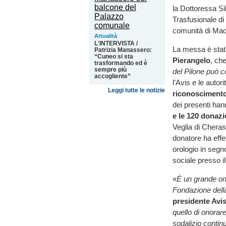
la Dottoressa Si
Trasfusionale di
comunità di Mad
Attualità
L'INTERVISTA /
La messa è stat
Patrizia Manassero:
“Cuneo si sta
Pierangelo
, ch
trasformando ed è
sempre più
del Pilone può 
accogliente”
l’Avis e le auto
Leggi tutte le notizie
riconosciment
dei presenti han
e le 120 donazi
Veglia di Chera
donatore ha effe
orologio in segno
sociale presso i
«
È un grande onor
Fondazione dell
presidente Avi
quello di onorare
sodalizio contin