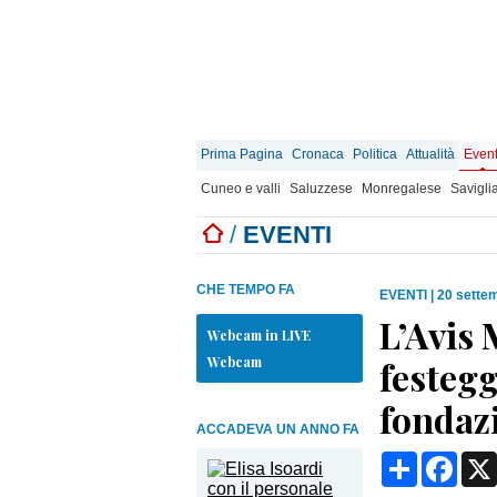
Prima Pagina
Cronaca
Politica
Attualità
Event
Cuneo e valli
Saluzzese
Monregalese
Savigli
/
EVENTI
CHE TEMPO FA
EVENTI
|
20 sette
L’Avis
Webcam in LIVE
Webcam
festegg
fondaz
ACCADEVA UN ANNO FA
Condividi
Face