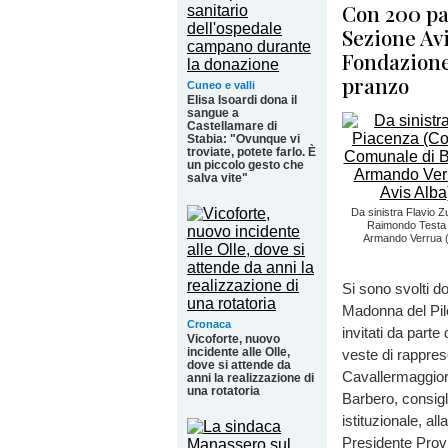
Con 200 par
Sezione Avi
Fondazione
pranzo
Cuneo e valli
Elisa Isoardi dona il
sangue a
Castellamare di
Stabia: "Ovunque vi
troviate, potete farlo. È
un piccolo gesto che
salva vite"
Da sinistra Flavio Z
Raimondo Testa (
Armando Verrua (P
Si sono svolti d
Madonna del Pilo
Cronaca
invitati da parte
Vicoforte, nuovo
incidente alle Olle,
veste di rappres
dove si attende da
Cavallermaggior
anni la realizzazione di
una rotatoria
Barbero, consig
istituzionale, a
Presidente Provi