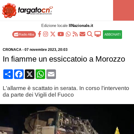
Edizione locale
IlNazionale.it
Radio Alba
ABBONATI
CRONACA
-
07 novembre 2023
, 20:03
In fiamme un essiccatoio a Morozzo
Condividi
Facebook
X
WhatsApp
Email
L'allarme è scattato in serata. In corso l'intervento
da parte dei Vigili del Fuoco