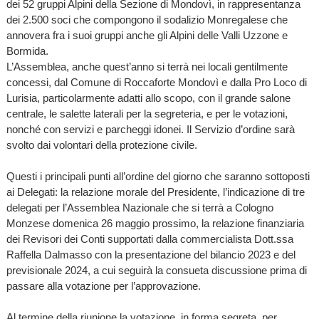
dei 52 gruppi Alpini della Sezione di Mondovì, in rappresentanza
dei 2.500 soci che compongono il sodalizio Monregalese che
annovera fra i suoi gruppi anche gli Alpini delle Valli Uzzone e
Bormida.
L’Assemblea, anche quest’anno si terrà nei locali gentilmente
concessi, dal Comune di Roccaforte Mondovì e dalla Pro Loco di
Lurisia, particolarmente adatti allo scopo, con il grande salone
centrale, le salette laterali per la segreteria, e per le votazioni,
nonché con servizi e parcheggi idonei. Il Servizio d’ordine sarà
svolto dai volontari della protezione civile.
Questi i principali punti all’ordine del giorno che saranno sottoposti
ai Delegati: la relazione morale del Presidente, l’indicazione di tre
delegati per l’Assemblea Nazionale che si terrà a Cologno
Monzese domenica 26 maggio prossimo, la relazione finanziaria
dei Revisori dei Conti supportati dalla commercialista Dott.ssa
Raffella Dalmasso con la presentazione del bilancio 2023 e del
previsionale 2024, a cui seguirà la consueta discussione prima di
passare alla votazione per l’approvazione.
Al termine della riunione la votazione, in forma segreta, per