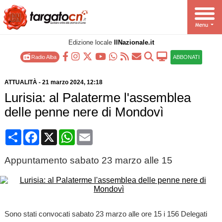
Edizione locale
IlNazionale.it
Radio Alba
ABBONATI
ATTUALITÀ
-
21 marzo 2024
, 12:18
Lurisia: al Palaterme l'assemblea
delle penne nere di Mondovì
Condividi
Facebook
X
WhatsApp
Email
Appuntamento sabato 23 marzo alle 15
Sono stati convocati sabato 23 marzo alle ore 15 i 156 Delegati