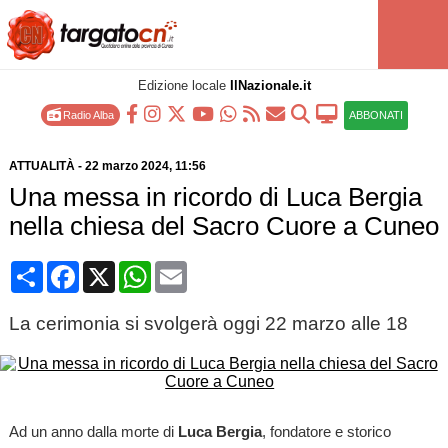
Edizione locale
IlNazionale.it
Radio Alba
ABBONATI
ATTUALITÀ
-
22 marzo 2024
, 11:56
Una messa in ricordo di Luca Bergia
nella chiesa del Sacro Cuore a Cuneo
Condividi
Facebook
X
WhatsApp
Email
La cerimonia si svolgerà oggi 22 marzo alle 18
Ad un anno dalla morte di
Luca Bergia
, fondatore e storico