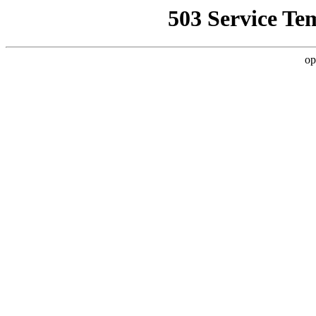
503 Service Te
op