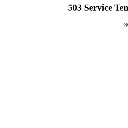
503 Service Te
op