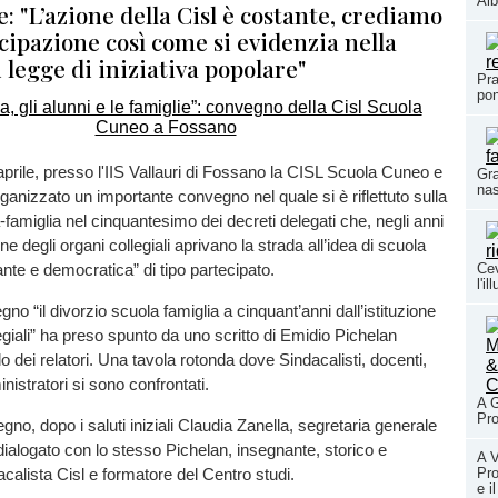
Alb
: "L’azione della Cisl è costante, crediamo
cipazione così come si evidenzia nella
 legge di iniziativa popolare"
Pra
pon
 aprile, presso l'IIS Vallauri di Fossano la CISL Scuola Cuneo e
Gra
nas
organizzato un importante convegno nel quale si è riflettuto sulla
-famiglia nel cinquantesimo dei decreti delegati che, negli anni
ione degli organi collegiali aprivano la strada all’idea di scuola
te e democratica” di tipo partecipato.
Cev
l'i
vegno “il divorzio scuola famiglia a cinquant’anni dall’istituzione
legiali” ha preso spunto da uno scritto di Emidio Pichelan
o dei relatori. Una tavola rotonda dove Sindacalisti, docenti,
nistratori si sono confrontati.
A G
Pro
egno, dopo i saluti iniziali Claudia Zanella, segretaria generale
dialogato con lo stesso Pichelan, insegnante, storico e
A V
Pro
acalista Cisl e formatore del Centro studi.
e i