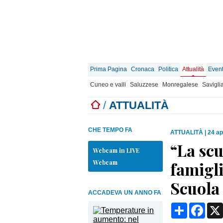
Prima Pagina
Cronaca
Politica
Attualità
Event
Cuneo e valli
Saluzzese
Monregalese
Savigli
/
ATTUALITÀ
CHE TEMPO FA
ATTUALITÀ
|
24 ap
“La scu
Webcam in LIVE
Webcam
famigli
Scuola
ACCADEVA UN ANNO FA
Condividi
Face