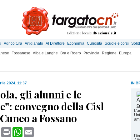
Edizione locale
IlNazionale.it
i
Agricoltura
Artigianato
Al Direttore
Economia
Curiosità
Scuole e corsi
Solid
anese
Fossanese
Alba e Langhe
Bra e Roero
Provincia
Regione
Europa
rile 2024, 11:37
IN B
ola, gli alunni e le
e”: convegno della Cisl
L’a
 Cuneo a Fossano
Uni
ami
book
X
Print
WhatsApp
Email
Dim