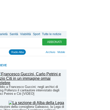
arietà
Sanità
Viabilità
Sport
Tutte le notizie
ABBONATI
Radio Alba
Archivio
Mobile
REVE
ddio a Francesco Guccini: negli archivi di
sg Pollenzo il cantautore intervistato dagli
ci Petrini e Citi [VIDEO]
issioni della consigliera Galeasso, la Lega di