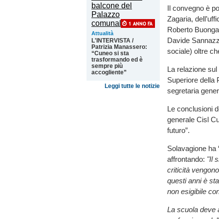
Il convegno è p
Zagaria, dell’uf
Roberto Buongar
Attualità
Davide Sannazzar
L'INTERVISTA /
Patrizia Manassero:
sociale) oltre c
“Cuneo si sta
trasformando ed è
sempre più
La relazione sul
accogliente”
Superiore della 
Leggi tutte le notizie
segretaria gene
Le conclusioni d
generale Cisl C
futuro”.
Solavagione ha “
affrontando:
"
Il
criticità vengono
questi anni è st
non esigibile con
La scuola deve a