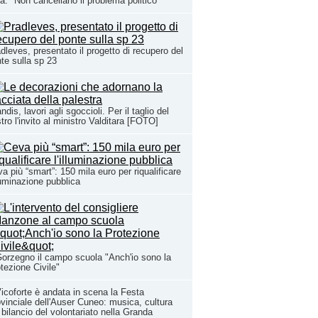
a: "Non cancellano il problema politico"
dleves, presentato il progetto di recupero del
te sulla sp 23
ndis, lavori agli sgoccioli. Per il taglio del
tro l'invito al ministro Valditara [FOTO]
a più “smart”: 150 mila euro per riqualificare
lluminazione pubblica
orzegno il campo scuola "Anch'io sono la
tezione Civile"
icoforte è andata in scena la Festa
vinciale dell'Auser Cuneo: musica, cultura
l bilancio del volontariato nella Granda