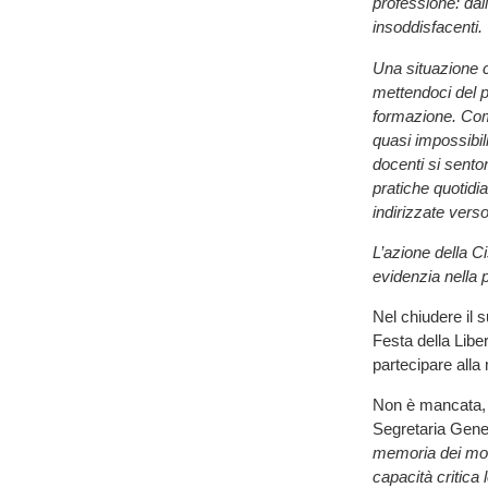
professione: dall
insoddisfacenti.
Una situazione c
mettendoci del p
formazione. Com
quasi impossibil
docenti si sento
pratiche quotid
indirizzate vers
L’azione della C
evidenzia nella p
Nel chiudere il 
Festa della Liber
partecipare alla
Non è mancata, 
Segretaria Gene
memoria dei mome
capacità critica l