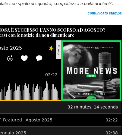
tate con spirito di squadra, compattezza e unità di intenti”.
comunicato stampa
 COSA È SUCCESSO L’ANNO SCORSO AD AGOSTO?
cast con le notizie da non dimenticare