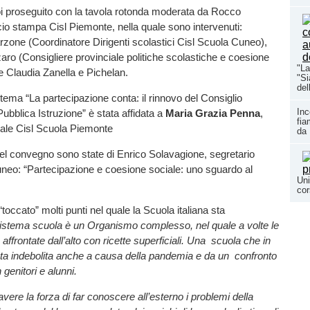
oi proseguito con la tavola rotonda moderata da Rocco
ficio stampa Cisl Piemonte, nella quale sono intervenuti:
zone (Coordinatore Dirigenti scolastici Cisl Scuola Cuneo),
o (Consigliere provinciale politiche scolastiche e coesione
"La
he Claudia Zanella e Pichelan.
"Si
del
 tema “La partecipazione conta: il rinnovo del Consiglio
Inc
Pubblica Istruzione” è stata affidata a
Maria Grazia Penna
,
fia
rale Cisl Scuola Piemonte
da 
el convegno sono state di Enrico Solavagione, segretario
uneo: “Partecipazione e coesione sociale: uno sguardo al
Uni
cor
toccato” molti punti nel quale la Scuola italiana sta
 sistema scuola
è un Organismo complesso, nel quale a volte le
 affrontate dall’alto con ricette superficiali. Una scuola che in
ata indebolita anche a causa della pandemia e da un confronto
 genitori e alunni.
vere la forza di far conoscere all’esterno i problemi della