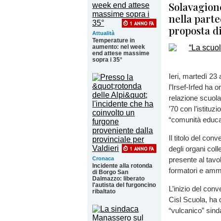
Solavagione
nella parte
proposta di
Attualità
Temperature in
aumento: nel week
end attese massime
sopra i 35°
Ieri, martedì 23
l’Irsef-Irfed ha 
relazione scuola
’70 con l’istituz
“comunità educan
Il titolo del con
degli organi col
Cronaca
presente al tavol
Incidente alla rotonda
formatori e ammi
di Borgo San
Dalmazzo: liberato
l'autista del furgoncino
L’inizio del conv
ribaltato
Cisl Scuola, ha 
“vulcanico” sind