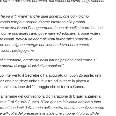
o stress dal lavoro correlato, dai carichi di lavoro dagli stipendi
he va a “minare” anche quei docenti, che ogni giorno
roprio tempo e proprie risorse lavorano alla propria
e diceva Freud l’insegnamento è una di quelle tre professioni
i come psicanalizzare, governare ed educare. Troppe volte i
no isolati, travolti da adempimenti burocratici problemi e
iane che tolgono energie che invece dovrebbero essere
o azioni pedagogiche.
isl è costante, crediamo nella partecipazione così come si
roposta di legge di iniziativa popolare".
suo intervento il Segretario ha augurato un buon 25 aprile, una
azione che deve unire tutti oltre ad invitare la platea a
 manifestazione del 1° maggio che si terrà a Cuneo.
al termine del convegno la dichiarazione di
Claudia Zanella
rale Cisl Scuola Cuneo.
“Con questa iniziativa abbiamo fatto
nti fondanti della storia della nostra scuola e analizzare con
e difficoltà del presente e le sfide che ci pone il futuro. Sfide