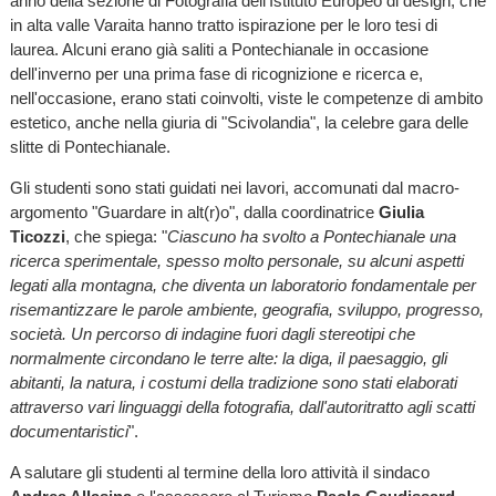
anno della sezione di Fotografia dell'Istituto Europeo di design, che
in alta valle Varaita hanno tratto ispirazione per le loro tesi di
laurea. Alcuni erano già saliti a Pontechianale in occasione
dell'inverno per una prima fase di ricognizione e ricerca e,
nell'occasione, erano stati coinvolti, viste le competenze di ambito
estetico, anche nella giuria di "Scivolandia", la celebre gara delle
slitte di Pontechianale.
Gli studenti sono stati guidati nei lavori, accomunati dal macro-
argomento "Guardare in alt(r)o", dalla coordinatrice
Giulia
Ticozzi
, che spiega: "
Ciascuno ha svolto a Pontechianale una
ricerca sperimentale, spesso molto personale, su alcuni aspetti
legati alla montagna, che diventa un laboratorio fondamentale per
risemantizzare le parole ambiente, geografia, sviluppo, progresso,
società. Un percorso di indagine fuori dagli stereotipi che
normalmente circondano le terre alte: la diga, il paesaggio, gli
abitanti, la natura, i costumi della tradizione sono stati elaborati
attraverso vari linguaggi della fotografia, dall'autoritratto agli scatti
documentaristici
".
A salutare gli studenti al termine della loro attività il sindaco