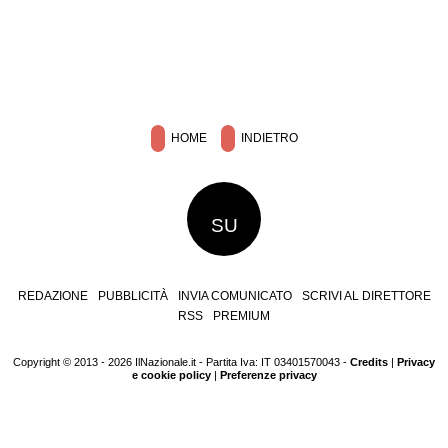
HOME
INDIETRO
SU
REDAZIONE
PUBBLICITÀ
INVIA COMUNICATO
SCRIVI AL DIRETTORE
RSS
PREMIUM
Copyright © 2013 - 2026 IlNazionale.it - Partita Iva: IT 03401570043 -
Credits
|
Privacy
e cookie policy
|
Preferenze privacy