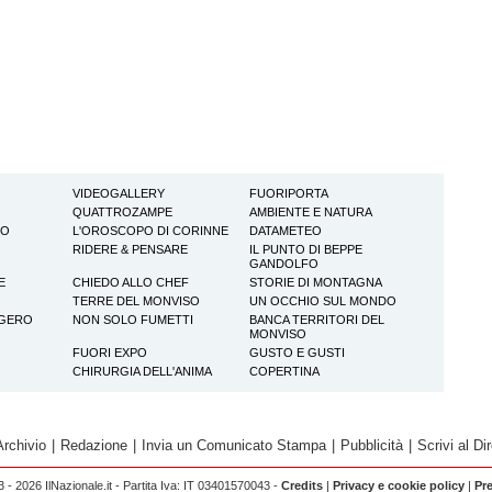
VIDEOGALLERY
FUORIPORTA
QUATTROZAMPE
AMBIENTE E NATURA
TO
L'OROSCOPO DI CORINNE
DATAMETEO
RIDERE & PENSARE
IL PUNTO DI BEPPE
GANDOLFO
E
CHIEDO ALLO CHEF
STORIE DI MONTAGNA
TERRE DEL MONVISO
UN OCCHIO SUL MONDO
GGERO
NON SOLO FUMETTI
BANCA TERRITORI DEL
MONVISO
FUORI EXPO
GUSTO E GUSTI
CHIRURGIA DELL'ANIMA
COPERTINA
Archivio
|
Redazione
|
Invia un Comunicato Stampa
|
Pubblicità
|
Scrivi al Dir
 - 2026 IlNazionale.it - Partita Iva: IT 03401570043 -
Credits
|
Privacy e cookie policy
|
Pr