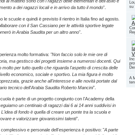
di al mattino sono con i ragazzi delle elementari e dell'asilo e
Lou
su
mento a dei ragazzi locali e in arrivo da tutto il mondo
".
o le scuole e quindi è previsto il rientro in Italia fino ad agosto.
llaborare con il San Cassiano per le attività sportive legate
Con
tornerò in Arabia Saudita per un altro anno
".
Reg
esperienza molto formativa:
"Non faccio solo le mie ore di
Inc
ria, ma gestisco dei progetti insieme a numerosi docenti. Qui
pro
 molto per tutto quello che riguarda l'aspetto di crescita delle
Des
livello economico, sociale e sportivo. La mia figura è molto
A M
pprezzata, grazie anche all'interesse e alle novità portate dal
ten
io tecnico dell'Arabia Saudita Roberto Mancini
".
cuola è parte di un progetto congiunto con l'Academy della
eguiamo un centinaio di ragazzi dai 6 ai 14 anni suddivisi in
L'idea di fondo è quella di creare un ponte tra la scuola e
ovare e valorizzare giovanissimi talenti
".
o complessivo e personale dell'esperienza è positivo: "
A parte