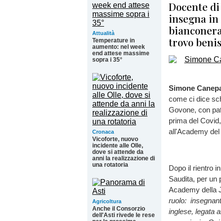
Docente di 
insegna in 
bianconera 
Attualità
trovo benis
Temperature in
aumento: nel week
end attese massime
sopra i 35°
Simone Canep
come ci dice sch
Govone, con pat
prima del Covid,
all'Academy del
Cronaca
Vicoforte, nuovo
incidente alle Olle,
dove si attende da
anni la realizzazione di
una rotatoria
Dopo il rientro i
Saudita, per un p
Academy della J
ruolo: insegnant
Agricoltura
Anche il Consorzio
inglese, legata 
dell'Asti rivede le rese