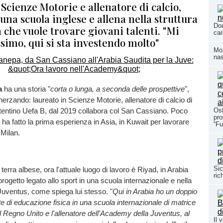
Scienze Motorie e allenatore di calcio,
una scuola inglese e allena nella struttura
Dom
che vuole trovare giovani talenti. "Mi
car
simo, qui si sta investendo molto"
Mom
nas
a
ha una storia "
corta o lunga, a seconda delle prospettive
",
erzando: laureato in Scienze Motorie, allenatore di calcio di
entino Uefa B, dal 2019 collabora col San Cassiano. Poco
Ost
pro
 ha fatto la prima esperienza in Asia, in Kuwait per lavorare
“Fu
 Milan.
Sic
n terra albese, ora l'attuale luogo di lavoro è Riyad, in Arabia
ric
rogetto legato allo sport in una scuola internazionale e nella
uventus, come spiega lui stesso. "
Qui in Arabia ho un doppio
e di educazione fisica in una scuola internazionale di matrice
al Regno Unito e l'allenatore dell'Academy della Juventus, al
Il 