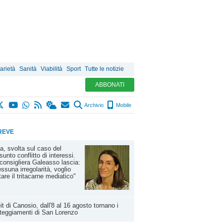
arietà
Sanità
Viabilità
Sport
Tutte le notizie
ABBONATI
Archivio
Mobile
REVE
a, svolta sul caso del
sunto conflitto di interessi.
consigliera Galeasso lascia:
ssuna irregolarità, voglio
tare il tritacarne mediatico"
it di Canosio, dall'8 al 16 agosto tornano i
teggiamenti di San Lorenzo