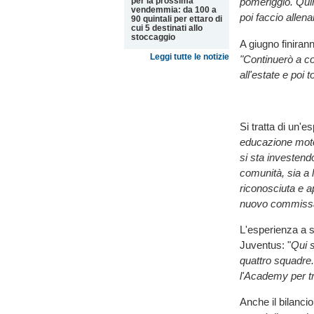
per la prossima
pomeriggio. Quin
vendemmia: da 100 a
poi faccio allena
90 quintali per ettaro di
cui 5 destinati allo
stoccaggio
A giugno finirann
Leggi tutte le notizie
"Continuerò a co
all'estate e poi 
Si tratta di un'
educazione moto
si sta investendo
comunità, sia a 
riconosciuta e a
nuovo commissar
L'esperienza a s
Juventus: "
Qui s
quattro squadre. 
l'Academy per tr
Anche il bilanci