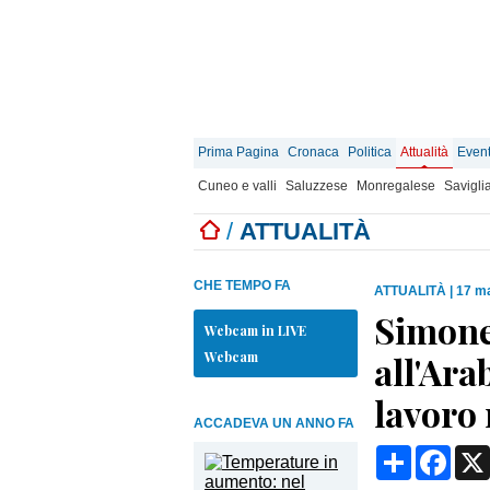
Prima Pagina
Cronaca
Politica
Attualità
Event
Cuneo e valli
Saluzzese
Monregalese
Savigli
/
ATTUALITÀ
CHE TEMPO FA
ATTUALITÀ
|
17 ma
Simone
Webcam in LIVE
Webcam
all'Ara
lavoro
ACCADEVA UN ANNO FA
Condividi
Face