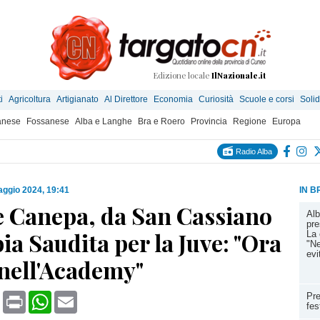
Edizione locale
IlNazionale.it
i
Agricoltura
Artigianato
Al Direttore
Economia
Curiosità
Scuole e corsi
Solid
anese
Fossanese
Alba e Langhe
Bra e Roero
Provincia
Regione
Europa
Radio Alba
ggio 2024, 19:41
IN B
 Canepa, da San Cassiano
Alb
pre
bia Saudita per la Juve: "Ora
La 
"Ne
evi
 nell'Academy"
book
X
Print
WhatsApp
Email
Pre
fes