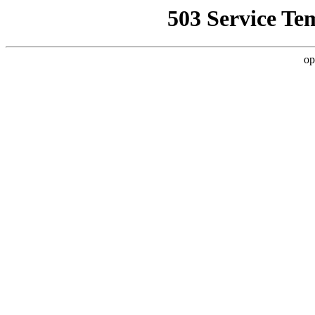
503 Service Te
op