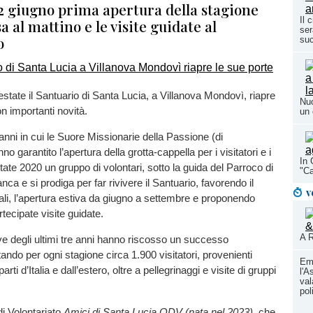
 giugno prima apertura della stagione
Il 
a al mattino e le visite guidate al
ser
o
su
'estate il Santuario di Santa Lucia, a Villanova Mondovì, riapre
Nuo
on importanti novità.
un 
ni in cui le Suore Missionarie della Passione (di
no garantito l’apertura della grotta-cappella per i visitatori e i
In 
estate 2020 un gruppo di volontari, sotto la guida del Parroco di
"Ca
ianca e si prodiga per far rivivere il Santuario, favorendo il
v
ali, l’apertura estiva da giugno a settembre e proponendo
tecipate visite guidate.
A R
ve degli ultimi tre anni hanno riscosso un successo
ando per ogni stagione circa 1.900 visitatori, provenienti
Em
rti d’Italia e dall’estero, oltre a pellegrinaggi e visite di gruppi
l'A
val
pol
i Volontariato
Amici di Santa Lucia ODV (nata nel 2023)
, che