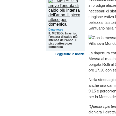
si prodiga alacr
necessari di sis
stagione estiva l
bellezza, la stor
Santuario nella r
Datameteo
IL METEO / In arrivo
l'ondata di caldo più
intensa dell'anno. Il
picco atteso per
domenica
La riapertura es
Leggi tutte le notizie
Messa al mattino 
borgata Rolfi al 
ore 17.30 con se
Nella stessa gio
anche una cammi
9.15 e percorren
per la Messa de
“Questa riparten
dichiara il diretti