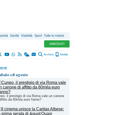
arietà
Sanità
Viabilità
Sport
Tutte le notizie
ABBONATI
Archivio
Mobile
REVE
abato 08 agosto
eo, il prestigio di via Roma vale un canone
affitto da 60mila euro l'anno?