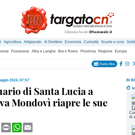
Edizione locale
IlNazionale.it
i
Agricoltura
Artigianato
Al Direttore
Economia
Curiosità
Scuole e corsi
Solid
anese
Fossanese
Alba e Langhe
Bra e Roero
Provincia
Regione
Europa
Radio Alba
ggio 2024, 07:57
IN B
uario di Santa Lucia a
s
va Mondovì riapre le sue
Cun
di 
book
X
Print
WhatsApp
Email