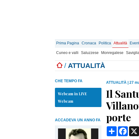
Prima Pagina
Cronaca
Politica
Attualità
Event
Cuneo e valli
Saluzzese
Monregalese
Savigli
/
ATTUALITÀ
CHE TEMPO FA
ATTUALITÀ
|
27 ma
Il Sant
Webcam in LIVE
Webcam
Villano
porte
ACCADEVA UN ANNO FA
Condividi
Face