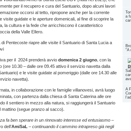
emente per il recupero e cura del Santuario, dopo alcuni lavori
temazione occorsi al tetto, ripropone anche per la corrente
Tor
a f
e visite guidate e le aperture domenicali, al fine di scoprire la
ca
ia, la cultura e la fede che arricchiscono il caratteristico
occia della Valle Ellero.
Bro
"A 
tiva per il 2024 prenderà avvio
domenica 2 giugno
, con la
(ore 10.30 – dalle ore 09.45 attivo il servizio navetta dalla
Sal
Santuario) e le visite guidate al pomeriggio (dalle ore 14.30 alle
car
rvizio navetta).
ava
A F
rnata, in collaborazione con le famiglie villanovesi, avrà luogo
Con
nata, con partenza dalla chiesa di Santa Caterina alle ore
l’a
do il sentiero in mezzo alla natura, si raggiungerà il Santuario
l mattino (segue pranzo al sacco).
za fa ben sperare in un rinnovato interesse ed entusiasmo –
vo dell’
AmiSaL
–
continuando il cammino intrapreso già negli