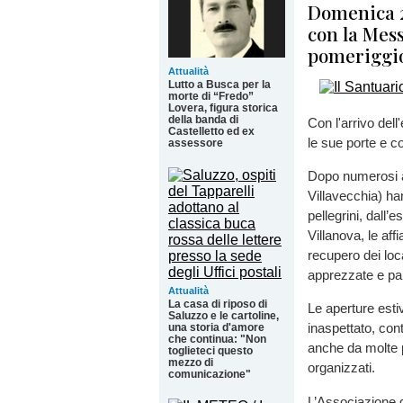
Domenica 2
con la Mess
pomeriggi
Attualità
Lutto a Busca per la
morte di “Fredo”
Lovera, figura storica
della banda di
Con l'arrivo dell
Castelletto ed ex
le sue porte e c
assessore
Dopo numerosi an
Villavecchia) han
pellegrini, dall’
Villanova, le aff
recupero dei loc
apprezzate e par
Attualità
La casa di riposo di
Le aperture esti
Saluzzo e le cartoline,
inaspettato, cont
una storia d'amore
che continua: "Non
anche da molte pa
toglieteci questo
mezzo di
organizzati.
comunicazione"
L’Associazione d