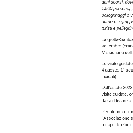
anni scorsi, dov
1.900 persone, pr
pellegrinaggi e 
numerosi gruppi 
turisti e pellegri
La grotta-Santuar
settembre (orari
Missionarie dell
Le visite guidat
4 agosto, 1° set
indicati).
Dall’estate 2023, 
visite guidate, o
da soddisfare ap
Per riferimenti, 
l’Associazione t
recapiti telefon