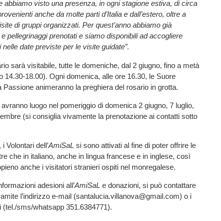
e abbiamo visto una presenza, in ogni stagione estiva, di circa
ovenienti anche da molte parti d’Italia e dall’estero, oltre a
visite di gruppi organizzati. Per quest’anno abbiamo già
e pellegrinaggi prenotati e siamo disponibili ad accogliere
ni nelle date previste per le visite guidate”.
io sarà visitabile, tutte le domeniche, dal 2 giugno, fino a metà
o 14.30-18.00). Ogni domenica, alle ore 16.30, le Suore
a Passione animeranno la preghiera del rosario in grotta.
e avranno luogo nel pomeriggio di domenica 2 giugno, 7 luglio,
tembre (si consiglia vivamente la prenotazione ai contatti sotto
i Volontari dell’
AmiSaL
si sono attivati al fine di poter offrire le
ltre che in italiano, anche in lingua francese e in inglese, così
pieno anche i visitatori stranieri ospiti nel monregalese.
informazioni adesioni all’
AmiSaL
e donazioni, si può contattare
ramite l’indirizzo e-mail (santalucia.villanova@gmail.com) o i
ici (tel./sms/whatsapp 351.6384771).