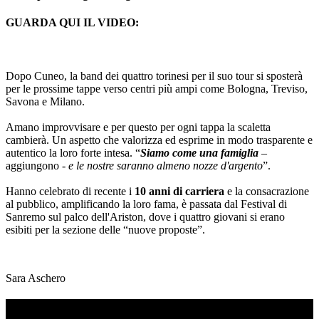
GUARDA QUI IL VIDEO:
Dopo Cuneo, la band dei quattro torinesi per il suo tour si sposterà
per le prossime tappe verso centri più ampi come Bologna, Treviso,
Savona e Milano.
Amano improvvisare e per questo per ogni tappa la scaletta
cambierà. Un aspetto che valorizza ed esprime in modo trasparente e
autentico la loro forte intesa. “
Siamo come una famiglia
–
aggiungono
- e le nostre saranno almeno nozze d'argento
”.
Hanno celebrato di recente i
10 anni di carriera
e la consacrazione
al pubblico, amplificando la loro fama, è passata dal Festival di
Sanremo sul palco dell'Ariston, dove i quattro giovani si erano
esibiti per la sezione delle “nuove proposte”.
Sara Aschero
TI RICORDI COSA È SUCCESSO L’ANNO