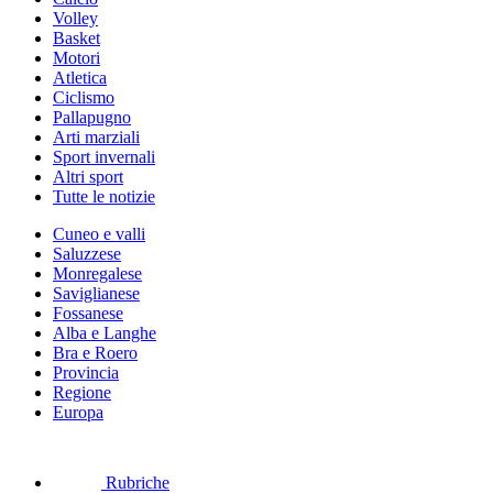
Volley
Basket
Motori
Atletica
Ciclismo
Pallapugno
Arti marziali
Sport invernali
Altri sport
Tutte le notizie
Cuneo e valli
Saluzzese
Monregalese
Saviglianese
Fossanese
Alba e Langhe
Bra e Roero
Provincia
Regione
Europa
Rubriche