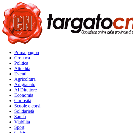
Prima pagina
Cronaca
Politica
Attualità
Eventi
Agricoltura
Artigianato
Al Direttore
Economia
Curiosità
Scuole e corsi
Solidarietà
Sanità
Viabilità
Sport
Calcio