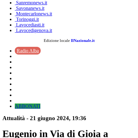
Sanremonews.it
Savonanews.it
Montecarlonews.it
Torinoggi.it
Lavocediasti.it
Lavocedigenova.it
Edizione locale
IlNazionale.it
Radio Alba
ABBONATI
Attualità
-
21 giugno 2024
, 19:36
Eugenio in Via di Gioia a