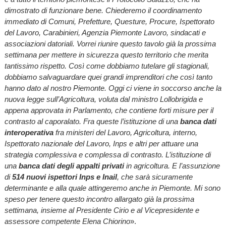
dimostrato di funzionare bene. Chiederemo il coordinamento
immediato di Comuni, Prefetture, Questure, Procure, Ispettorato
del Lavoro, Carabinieri, Agenzia Piemonte Lavoro, sindacati e
associazioni datoriali. Vorrei riunire questo tavolo già la prossima
settimana per mettere in sicurezza questo territorio che merita
tantissimo rispetto. Così come dobbiamo tutelare gli stagionali,
dobbiamo salvaguardare quei grandi imprenditori che così tanto
hanno dato al nostro Piemonte. Oggi ci viene in soccorso anche la
nuova legge sull’Agricoltura, voluta dal ministro Lollobrigida e
appena approvata in Parlamento, che contiene forti misure per il
contrasto al caporalato. Fra queste l’istituzione di una
banca dati
interoperativa
fra ministeri del Lavoro, Agricoltura, interno,
Ispettorato nazionale del Lavoro, Inps e altri per attuare una
strategia complessiva e complessa di contrasto. L’istituzione di
una
banca dati degli appalti privati
in agricoltura. E l’assunzione
di
514 nuovi ispettori Inps e Inail
, che sarà sicuramente
determinante e alla quale attingeremo anche in Piemonte. Mi sono
speso per tenere questo incontro allargato già la prossima
settimana, insieme al Presidente Cirio e al Vicepresidente e
assessore competente Elena Chiorino
».