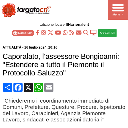
Edizione locale
IlNazionale.it
Radio Alba
ABBONATI
ATTUALITÀ
-
16 luglio 2024
, 20:10
Caporalato, l'assessore Bongioanni:
"Estendere a tutto il Piemonte il
Protocollo Saluzzo"
Condividi
Facebook
X
WhatsApp
Email
"Chiederemo il coordinamento immediato di
Comuni, Prefetture, Questure, Procure, Ispettorato
del Lavoro, Carabinieri, Agenzia Piemonte
Lavoro, sindacati e associazioni datoriali"