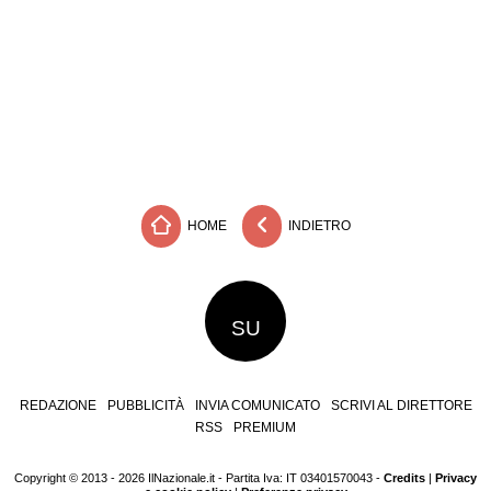
HOME
INDIETRO
SU
REDAZIONE
PUBBLICITÀ
INVIA COMUNICATO
SCRIVI AL DIRETTORE
RSS
PREMIUM
Copyright © 2013 - 2026 IlNazionale.it - Partita Iva: IT 03401570043 -
Credits
|
Privacy