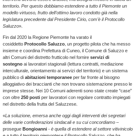
territorio. Per questo dobbiamo estendere a tutto il Piemonte un
modello virtuoso, frutto dell’ottimo lavoro condotto già nella
legislatura precedente dal Presidente Cirio, com’è il Protocollo
Saluzzo
».
Fin dal 2020 la Regione Piemonte ha varato il
cosiddetto
Protocollo Saluzzo
, un progetto pilota che ha messo
insieme e coordina Prefettura di Cuneo, il Comune di Saluzzo e
altri Comuni del distretto frutticolo nel fornire
servizi di
sostegno
ai lavoratori stagionali (lettura contratti, mediazione
interculturale, orientamento ai servizi del territorio) e un sistema
pubblico di
abitazioni temporanee
per far fronte al bisogno
alloggiativo dei braccianti che non trovano sistemazione presso le
imprese stesse. Nei 10 Comuni aderenti sono state create “case”
con oltre
250 posti
per lavoratori con regolare contratto impiegati
nel distretto della frutta del Saluzzese.
«
La soluzione, emersa anche oggi dagli interventi dei segretari
delle varie confederazioni sindacali e su cui concordiamo
–
prosegue
Bongioanni
-
è quella di estendere al settore vitivinicolo
e a tutto il territorio piemontese il Protocollo Saluzzo, che ha