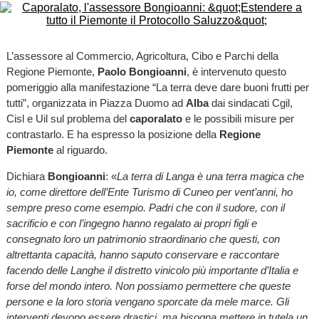
L’assessore al Commercio, Agricoltura, Cibo e Parchi della
Regione Piemonte,
Paolo Bongioanni
, è intervenuto questo
pomeriggio alla manifestazione “La terra deve dare buoni frutti per
tutti”, organizzata in Piazza Duomo ad
Alba
dai sindacati Cgil,
Cisl e Uil sul problema del
caporalato
e le possibili misure per
contrastarlo. E ha espresso la posizione della
Regione
Piemonte
al riguardo.
Dichiara
Bongioanni
: «
La terra di Langa è una terra magica che
io, come direttore dell’Ente Turismo di Cuneo per vent’anni, ho
sempre preso come esempio. Padri che con il sudore, con il
sacrificio e con l’ingegno hanno regalato ai propri figli e
consegnato loro un patrimonio straordinario che questi, con
altrettanta capacità, hanno saputo conservare e raccontare
facendo delle Langhe il distretto vinicolo più importante d’Italia e
forse del mondo intero. Non possiamo permettere che queste
persone e la loro storia vengano sporcate da mele marce. Gli
interventi devono essere drastici, ma bisogna mettere in tutela un