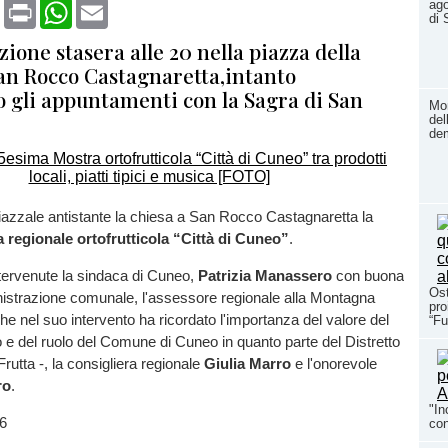
book
X
Print
WhatsApp
Email
ago
di 
ione stasera alle 20 nella piazza della
San Rocco Castagnaretta,intanto
 gli appuntamenti con la Sagra di San
Mom
del
dem
iazzale antistante la chiesa a San Rocco Castagnaretta la
regionale ortofrutticola “Città di Cuneo”
.
intervenute la sindaca di Cuneo,
Patrizia Manassero
con buona
Ost
nistrazione comunale, l'assessore regionale alla Montagna
pro
che nel suo intervento ha ricordato l'importanza del valore del
“Fu
o e del ruolo del Comune di Cuneo in quanto parte del Distretto
Frutta -,
la consigliera regionale
Giulia Marro
e l'onorevole
ro
.
"In
con