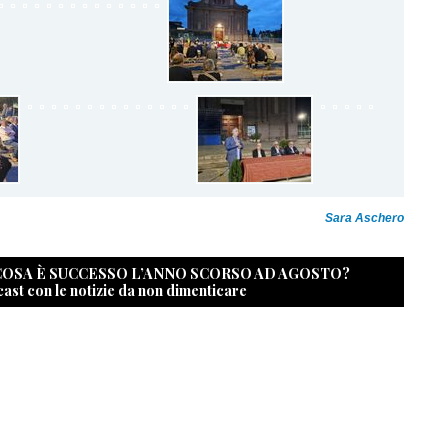
Sara Aschero
 COSA È SUCCESSO L’ANNO SCORSO AD AGOSTO?
cast con le notizie da non dimenticare