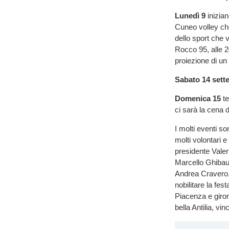
Lunedì 9
inizian
Cuneo volley ch
dello sport che 
Rocco 95, alle 2
proiezione di u
Sabato 14 sett
Domenica 15
te
ci sarà la cena 
I molti eventi so
molti volontari 
presidente Valer
Marcello Ghibau
Andrea Cravero,
nobilitare la fe
Piacenza e giro
bella Antilia, vin