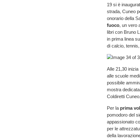
19 si è inaugura
strada, Cuneo per
onorario della S
fuoco
, un vero 
libri con Bruno 
in prima linea su
di calcio, tennis
Alle 21,30 inizia
alle scuole medi
possibile ammirar
mostra dedicata 
Coldiretti Cuneo
Per la
prima vol
pomodoro del s
appassionato col
per le attrezzatu
della lavorazion