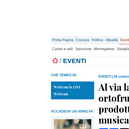
Prima Pagina
Cronaca
Politica
Attualità
Event
Cuneo e valli
Saluzzese
Monregalese
Savigli
/
EVENTI
CHE TEMPO FA
EVENTI
|
06 sette
Al via 
Webcam in LIVE
Webcam
ortofru
prodotti
ACCADEVA UN ANNO FA
musica