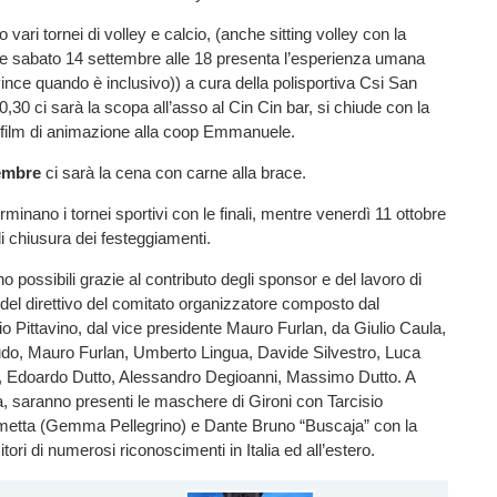
o vari tornei di volley e calcio, (anche sitting volley con la
e sabato 14 settembre alle 18 presenta l’esperienza umana
vince quando è inclusivo)) a cura della polisportiva Csi San
0,30 ci sarà la scopa all’asso al Cin Cin bar, si chiude con la
n film di animazione alla coop Emmanuele.
embre
ci sarà la cena con carne alla brace.
rminano i tornei sportivi con le finali, mentre venerdì 11 ottobre
di chiusura dei festeggiamenti.
no possibili grazie al contributo degli sponsor e del lavoro di
e del direttivo del comitato organizzatore composto dal
io Pittavino, dal vice presidente Mauro Furlan, da Giulio Caula,
do, Mauro Furlan, Umberto Lingua, Davide Silvestro, Luca
 Edoardo Dutto, Alessandro Degioanni, Massimo Dutto. A
sta, saranno presenti le maschere di Gironi con Tarcisio
metta (Gemma Pellegrino) e Dante Bruno “Buscaja” con la
citori di numerosi riconoscimenti in Italia ed all’estero.