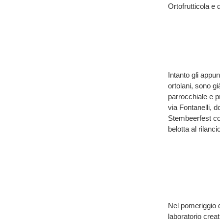
Ortofrutticola e
Intanto gli appun
ortolani, sono gi
parrocchiale e p
via Fontanelli, d
Stembeerfest con
belotta al rilanci
Nel pomeriggio d
laboratorio crea