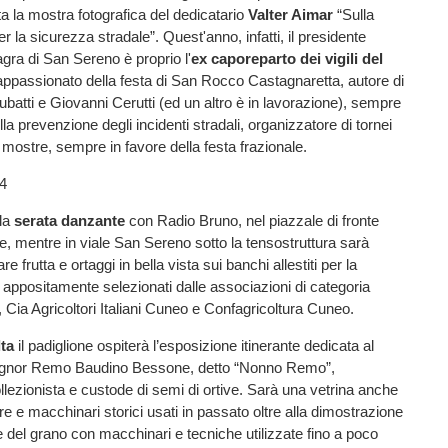
ta la mostra fotografica del dedicatario
Valter Aimar
“Sulla
 la sicurezza stradale”. Quest'anno, infatti, il presidente
agra di San Sereno è proprio l'
ex caporeparto dei vigili del
appassionato della festa di San Rocco Castagnaretta, autore di
Lubatti e Giovanni Cerutti (ed un altro è in lavorazione), sempre
lla prevenzione degli incidenti stradali, organizzatore di tornei
, mostre, sempre in favore della festa frazionale.
 la
serata danzante
con Radio Bruno, nel piazzale di fronte
e, mentre in viale San Sereno sotto la tensostruttura sarà
e frutta e ortaggi in bella vista sui banchi allestiti per la
appositamente selezionati dalle associazioni di categoria
, Cia Agricoltori Italiani Cuneo e Confagricoltura Cuneo.
ta
il padiglione ospiterà l’esposizione itinerante dedicata al
ignor Remo Baudino Bessone, detto “Nonno Remo”,
lezionista e custode di semi di ortive. Sarà una vetrina anche
re e macchinari storici usati in passato oltre alla dimostrazione
e del grano con macchinari e tecniche utilizzate fino a poco