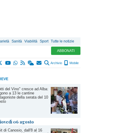
arietà
Sanità
Viabilità
Sport
Tutte le notizie
ABBONATI
Archivio
Mobile
REVE
tti del Vino" cresce ad Alba:
gono a 13 le cantine
tagoniste della serata del 10
osto
iovedì 06 agosto
it di Canosio, dall'8 al 16