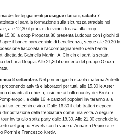
mma
dei festeggiamenti
prosegue
domani,
sabato 7
mattinata ci sarà la formazione sulla sicurezza stradale nel
le, alle 12,30 il pranzo dei vicini di casa alla coop
e 15,30 la coop Proposta 80 presenta Ludobus con i giochi di
19 apre il banco parrocchiale di beneficenza, segue alle 20.30 la
ocessione fiaccolata e l’accompagnamento della banda
 diretta da Gabriella Martini. Al Cin cin ci sarà la serata
o dei Luna Doppia. Alle 21,30 il concerto del gruppo Oxxxa
nata.
nica 8 settembre
. Nel pomeriggio la scuola materna Autretti
 proponendo attività e laboratori per tutti, alle 15,30 le Aster
ono davanti alla chiesa, insieme ai balli country dei Broken
Pompieropoli, e dalle 16 le canzoni popolari inviteranno alla
autisa, cotechin e vino. Dalle 16,30 il club trattori d’epoca
 dimostrazione della trebbiatura come una volta. A seguire
our invita allo spritz party dalle 18,30. Alle 21,30 conclude la
erto del gruppo Revels con la voce di Annalisa Pepino e le
po Porrini e Francesco Kretly.