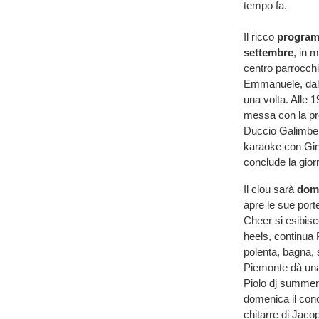
tempo fa.
Il ricco
progra
settembre
, in 
centro parrocchia
Emmanuele, dall
una volta. Alle 
messa con la pr
Duccio Galimberti
karaoke con Gin
conclude la gior
Il clou sarà
dome
apre le sue porte
Cheer si esibisc
heels, continua 
polenta, bagna, s
Piemonte dà una
Piolo dj summer t
domenica il conc
chitarre di Jaco