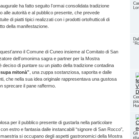
Car
naugurale ha fatto seguito l'ormai consolidata tradizione
Lo
to alle autorità e al pubblico presente, che prevede
ite di piatti tipici realizzati con i prodotti ortofrutticoli di
to della manifestazione.
Dal
"Ro
i quest'anno il Comune di Cuneo insieme al Comitato di San
zatore dell'omonima sagra e partner per la Mostra
i è deciso di puntare su un piatto della tradizione contadina
“supa mitonà”
, una zuppa sostanziosa, saporita e dalle
i, che nella sua idea originale rappresentava una gustosa
n sprecare il pane raffermo.
Cer
pia
Hun
osa per il pubblico presente di gustarla nella particolare
 con estro e fantasia dalle instancabili “signore di San Rocco”,
Gli
maestria si occupano degli aspetti gastronomici della Mostra
rif