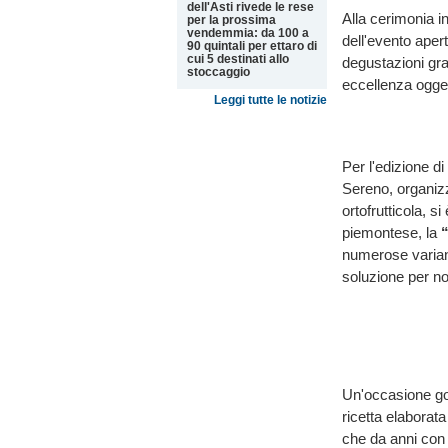
dell'Asti rivede le rese
Alla cerimonia i
per la prossima
vendemmia: da 100 a
dell'evento aper
90 quintali per ettaro di
cui 5 destinati allo
degustazioni gratu
stoccaggio
eccellenza ogget
Leggi tutte le notizie
Per l'edizione d
Sereno, organiz
ortofrutticola, s
piemontese, la
numerose variant
soluzione per no
Un'occasione gol
ricetta elaborata
che da anni con 