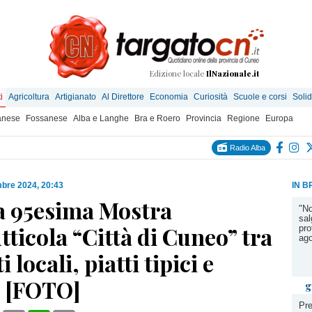
Edizione locale
IlNazionale.it
i
Agricoltura
Artigianato
Al Direttore
Economia
Curiosità
Scuole e corsi
Solid
anese
Fossanese
Alba e Langhe
Bra e Roero
Provincia
Regione
Europa
Radio Alba
mbre 2024, 20:43
IN B
la 95esima Mostra
"No
sal
tticola “Città di Cuneo” tra
pro
ag
 locali, piatti tipici e
 [FOTO]
g
Pre