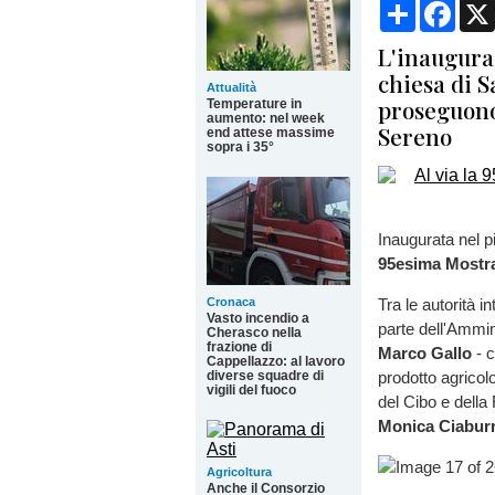
Condividi
Face
L'inauguraz
chiesa di 
Attualità
proseguono
Temperature in
aumento: nel week
Sereno
end attese massime
sopra i 35°
Inaugurata nel p
95esima Mostra 
Cronaca
Tra le autorità 
Vasto incendio a
parte dell'Ammi
Cherasco nella
frazione di
Marco Gallo
- 
Cappellazzo: al lavoro
diverse squadre di
prodotto agricol
vigili del fuoco
del Cibo e della 
Monica Ciabur
Agricoltura
Anche il Consorzio