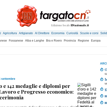
Edizione locale
IlNazionale.it
i
Agricoltura
Artigianato
Al Direttore
Economia
Curiosità
Scuole e corsi
Solid
anese
Fossanese
Alba e Langhe
Bra e Roero
Provincia
Regione
Europa
ARCH
O
s
I
4 settembre
v
ro e 142 medaglie e diplomi per
g
 Lavoro e Progresso economico:
m
 cerimonia
m