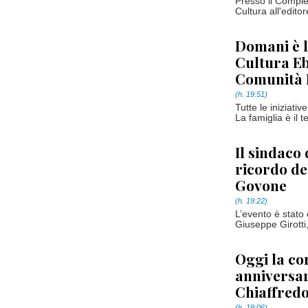
Presso il Comple
Cultura all'edito
Domani è l
Cultura Eb
Comunità E
(h. 19:51)
Tutte le iniziati
La famiglia è il 
Il sindaco 
ricordo de
Govone
(h. 19:22)
L’evento è stato
Giuseppe Girotti,
Oggi la c
anniversar
Chiaffred
(h. 19:06)