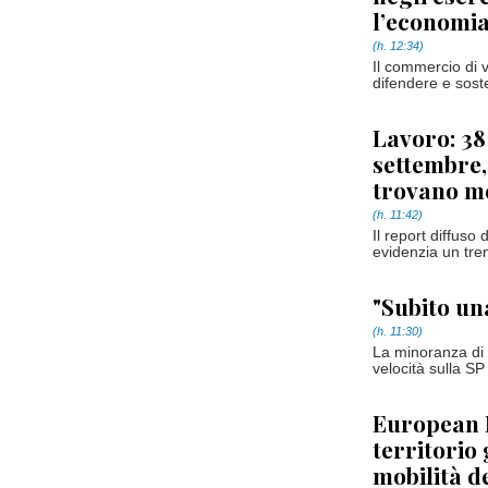
l’economia
(h. 12:34)
Il commercio di 
difendere e sosten
Lavoro: 38
settembre,
trovano me
(h. 11:42)
Il report diffuso
evidenzia un tren
"Subito un
(h. 11:30)
La minoranza di 
velocità sulla SP
European M
territorio
mobilità d