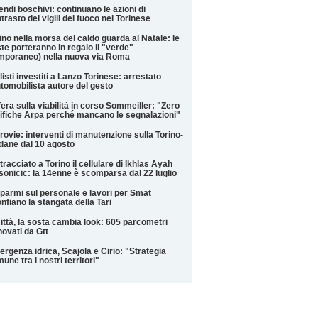
endi boschivi: continuano le azioni di
trasto dei vigili del fuoco nel Torinese
ino nella morsa del caldo guarda al Natale: le
te porteranno in regalo il "verde"
mporaneo) nella nuova via Roma
listi investiti a Lanzo Torinese: arrestato
utomobilista autore del gesto
era sulla viabilità in corso Sommeiller: "Zero
ifiche Arpa perché mancano le segnalazioni"
rovie: interventi di manutenzione sulla Torino-
ane dal 10 agosto
tracciato a Torino il cellulare di Ikhlas Ayah
onicic: la 14enne è scomparsa dal 22 luglio
parmi sul personale e lavori per Smat
nfiano la stangata della Tari
città, la sosta cambia look: 605 parcometri
novati da Gtt
rgenza idrica, Scajola e Cirio: "Strategia
une tra i nostri territori"