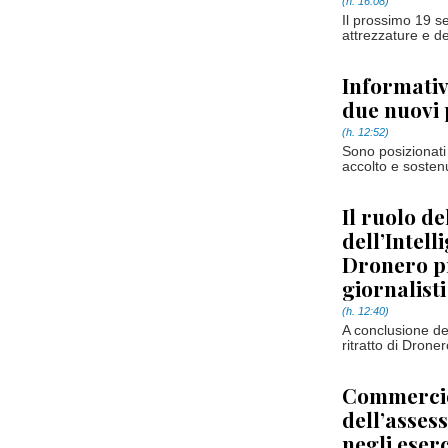
(h. 16:08)
Il prossimo 19 se
attrezzature e de
Informativi
due nuovi p
(h. 12:52)
Sono posizionati 
accolto e sost
Il ruolo d
dell’Intell
Dronero p
giornalisti
(h. 12:40)
A conclusione de
ritratto di Droner
Commercio 
dell’asses
negli eserc