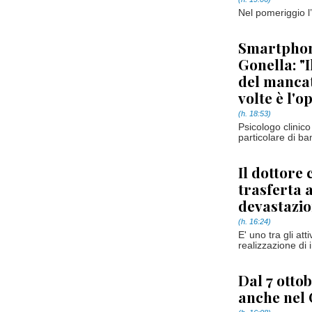
Nel pomeriggio l
Smartphone
Gonella: "I
del mancato
volte è l'o
(h. 18:53)
Psicologo clinico
particolare di ba
Il dottore 
trasferta 
devastazio
(h. 16:24)
E' uno tra gli att
realizzazione di 
Dal 7 otto
anche nel 