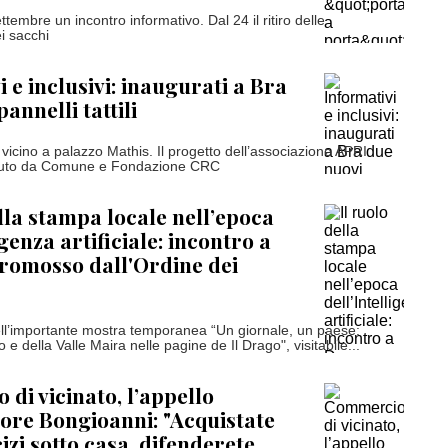
ttembre un incontro informativo. Dal 24 il ritiro delle
i sacchi
 e inclusivi: inaugurati a Bra
annelli tattili
vicino a palazzo Mathis. Il progetto dell’associazione APRI
enuto da Comune e Fondazione CRC
ella stampa locale nell’epoca
igenza artificiale: incontro a
romosso dall'Ordine dei
ll’importante mostra temporanea “Un giornale, un paese:
o e della Valle Maira nelle pagine de Il Drago", visitabile...
di vicinato, l’appello
sore Bongioanni: "Acquistate
izi sotto casa, difenderete