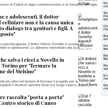
Inc
’onore ai Caduti al cippo commemorativo e la messa di suffragio
con
Tor
 e adolescenti, il dottor
Fes
(te
l cellulare non è la causa unica
Cic
 dialogo tra genitori e figli. A
l'a
pposto"
Buf
ver
 e psicoterapeuta, il dottor Vittorio Gonella si occupa in
Fer
mbini e adolescenti. Lo abbiamo intervistato alla luce...
Mod
Rin
che salva i ricci a Novello in
Mas
a Torino per "fermare la
Ris
sgo
ne del Meisino"
In 
rin
ivisti più attivi nel tentare di fermare il progetto per la
impianti e strutture sportive dove ora sorge il parco
Eme
com
bre raccolta "porta a porta"
Centro storico di Cuneo