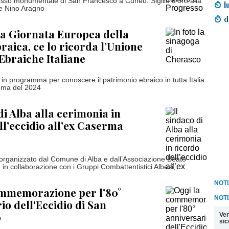
sso monumentale di San Francesco a Cuneo. Sigillo d'oro alla
l
re Nino Aragno
d
a Giornata Europea della
raica, ce lo ricorda l’Unione
braiche Italiane
ve in programma per conoscere il patrimonio ebraico in tutta Italia.
tema del 2024
di Alba alla cerimonia in
ll’eccidio all’ex Caserma
 organizzato dal Comune di Alba e dall’Associazione Beato
 in collaborazione con i Gruppi Combattentistici Albesi,...
NOTI
ommemorazione per l'80°
NOTI
io dell'Eccidio di San
o
Ven
sic