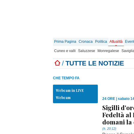
Prima Pagina
Cronaca
Politica
Attualità
Event
Cuneo e valli
Saluzzese
Monregalese
Savigli
/
TUTTE LE NOTIZIE
CHE TEMPO FA
Webcam in LIVE
Webcam
24 ORE
|
sabato 1
Sigilli d'o
Fedeltà al
domani la
(h. 20:12)