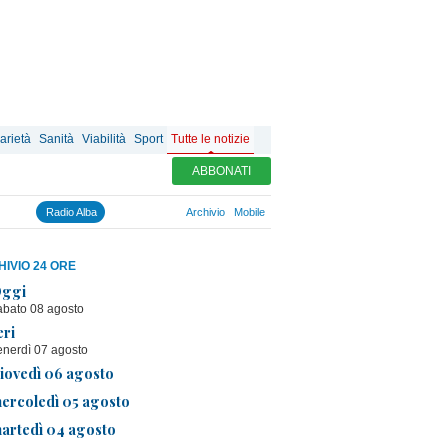
arietà
Sanità
Viabilità
Sport
Tutte le notizie
ABBONATI
Radio Alba
Archivio
Mobile
IVIO 24 ORE
ggi
abato 08 agosto
eri
enerdì 07 agosto
iovedì 06 agosto
ercoledì 05 agosto
artedì 04 agosto