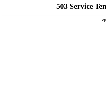
503 Service Te
op