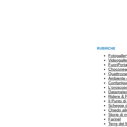
RUBRICHE
Fotogaller
Videogalle
FuoriPort
Choconew
Quattroz
Ambiente 
Confartigi
L'oroscop
Datamete
Ridere & 
Il Punto d
Schegge d
Chiedo all
Storie di
Farinél
Terre del