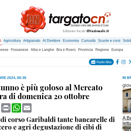
Edizione locale
IlNazionale.it
i
Agricoltura
Artigianato
Al Direttore
Economia
Curiosità
Scuole e corsi
Solid
anese
Fossanese
Alba e Langhe
Bra e Roero
Provincia
Regione
Europa
Radio Alba
RE 2024, 06:36
IN B
utunno è più goloso al Mercato
gio
rra di domenica 20 ottobre
book
X
Print
WhatsApp
Email
a di corso Garibaldi tante bancarelle di
A Bo
lett
zero e agri degustazione di cibi di