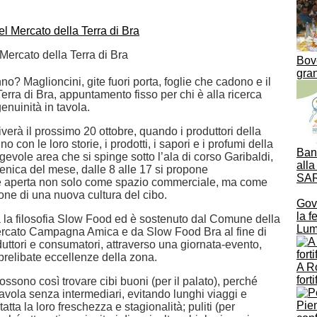
l Mercato della Terra di Bra
Bov
gran
no? Maglioncini, gite fuori porta, foglie che cadono e il
erra di Bra, appuntamento fisso per chi è alla ricerca
genuinità in tavola.
riverà il prossimo 20 ottobre, quando i produttori della
o con le loro storie, i prodotti, i sapori e i profumi della
Banc
egevole area che si spinge sotto l’ala di corso Garibaldi,
all
enica del mese, dalle 8 alle 17 si propone
SAR
e aperta non solo come spazio commerciale, ma come
ione di una nuova cultura del cibo.
Gov
la f
 la filosofia Slow Food ed è sostenuto dal Comune della
Lum
ercato Campagna Amica e da Slow Food Bra al fine di
uttori e consumatori, attraverso una giornata-evento,
prelibate eccellenze della zona.
A R
fort
ossono così trovare cibi buoni (per il palato), perché
tavola senza intermediari, evitando lunghi viaggi e
tta la loro freschezza e stagionalità; puliti (per