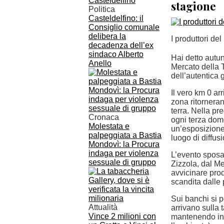
stagione
Politica
Casteldelfino: il
Consiglio comunale
delibera la
I produttori de
decadenza dell’ex
sindaco Alberto
Hai detto autun
Anello
Mercato della T
dell’autentica 
Il vero km 0 ar
zona ritornerann
terra. Nella pr
Cronaca
ogni terza dom
Molestata e
un’esposizion
palpeggiata a Bastia
luogo di diffus
Mondovì: la Procura
indaga per violenza
L’evento sposa
sessuale di gruppo
Zizzola, dal M
avvicinare prod
scandita dalle 
Sui banchi si p
Attualità
arrivano sulla 
Vince 2 milioni con
mantenendo inta