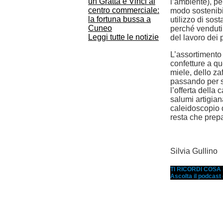
un Gratta e Vinci al
l’ambiente), per
centro commerciale:
modo sostenibi
la fortuna bussa a
utilizzo di sost
Cuneo
perché venduti
Leggi tutte le notizie
del lavoro dei p
L’assortimento 
confetture a que
miele, dello za
passando per sp
l’offerta della 
salumi artigian
caleidoscopio d
resta che prepa
Silvia Gullino
TI RICORDI COS
Ascolta il podcast