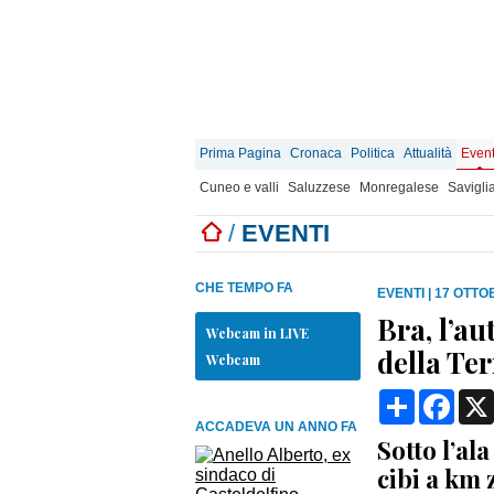
Prima Pagina
Cronaca
Politica
Attualità
Event
Cuneo e valli
Saluzzese
Monregalese
Savigli
/
EVENTI
CHE TEMPO FA
EVENTI
|
17 OTTOB
Bra, l’a
Webcam in LIVE
della Te
Webcam
Condividi
Face
ACCADEVA UN ANNO FA
Sotto l’al
cibi a km 