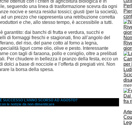
ché ottenuti con i criteri di agricoltura biologica e in
Perl
le, seguendo una linea di trasformazione scevra da ogni
Piem
anze nocive e senza residui tossici; giusti (per la società),
conf
 ad un prezzo che rappresenta una retribuzione corretta
roduttori e che, allo stesso tempo, è accessibile a tutti.
è garantito: dai banchi di frutta e verdura, succhi e
lli di formaggi freschi e stagionati, fino all’angolo del
Non
fferano, del riso, del pane cotto al forno a legna,
Rive
ecialità liguri come olio, olive e pesto. Interessante
gior
carne con tagli di faraona, pollo e coniglio, oltre a prelibati
ali. Per chiudere in bellezza il pranzo della festa, ecco un
i dolci a base di nocciole e l’offerta di pregiati vini. Non
rare la borsa della spesa.
Ludi
Scio
disa
mer
Dal
A È SUCCESSO L’ANNO SCORSO AD AGOSTO?
fra 
 con le notizie da non dimenticare
Arte
Cou
Legg