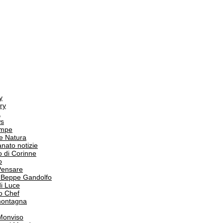
y
ry
a
s
ampe
e Natura
anato notizie
o di Corinne
o
Pensare
i Beppe Gandolfo
i Luce
o Chef
 montagna
 Monviso