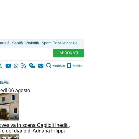
arietà
Sanità
Viabilità
Sport
Tutte le notizie
ABBONATI
Archivio
Mobile
REVE
vedì 06 agosto
ves va in scena Capitoli Inediti,
ure del diario di Adriana Filippi