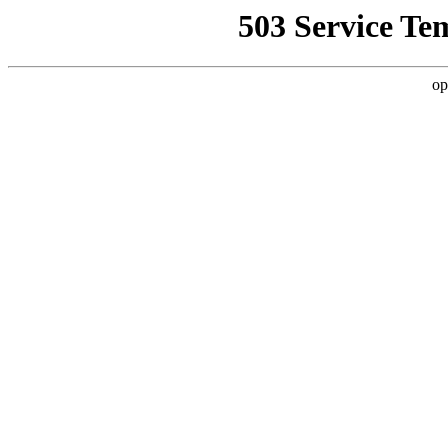
503 Service Te
op