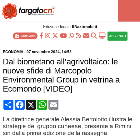
Edizione locale
IlNazionale.it
Radio Alba
ABBONATI
ECONOMIA
-
07 novembre 2024
, 14:53
Dal biometano all’agrivoltaico: le
nuove sfide di Marcopolo
Environmental Group in vetrina a
Ecomondo [VIDEO]
Condividi
Facebook
X
WhatsApp
Email
La direttrice generale Alessia Bertolotto illustra le
strategie del gruppo cuneese, presente a Rimini
sin dalla prima edizione della rassegna