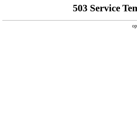
503 Service Te
op