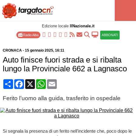
Edizione locale
IlNazionale.it
Radio Alba
ABBONATI
CRONACA
-
15 gennaio 2025
, 16:11
Auto finisce fuori strada e si ribalta
lungo la Provinciale 662 a Lagnasco
Condividi
Facebook
X
WhatsApp
Email
Ferito l’uomo alla guida, trasferito in ospedale
Si segnala la presenza di un ferito nell’incidente che, poco dopo le