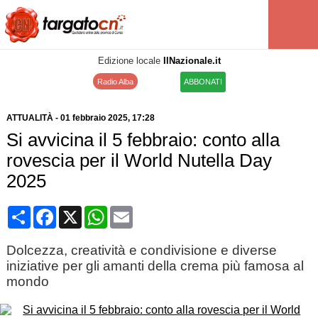
Edizione locale
IlNazionale.it
Radio Alba
ABBONATI
ATTUALITÀ
-
01 febbraio 2025
, 17:28
Si avvicina il 5 febbraio: conto alla
rovescia per il World Nutella Day
2025
Condividi
Facebook
X
WhatsApp
Email
Dolcezza, creatività e condivisione e diverse
iniziative per gli amanti della crema più famosa al
mondo