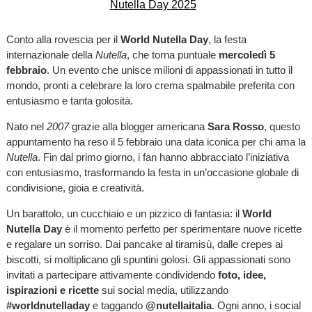
Conto alla rovescia per il
World Nutella Day
, la festa
internazionale della
Nutella
, che torna puntuale
mercoledì 5
febbraio
. Un evento che unisce milioni di appassionati in tutto il
mondo, pronti a celebrare la loro crema spalmabile preferita con
entusiasmo e tanta golosità.
Nato nel
2007
grazie alla blogger americana
Sara Rosso
, questo
appuntamento ha reso il 5 febbraio una data iconica per chi ama la
Nutella
. Fin dal primo giorno, i fan hanno abbracciato l’iniziativa
con entusiasmo, trasformando la festa in un’occasione globale di
condivisione, gioia e creatività.
Un barattolo, un cucchiaio e un pizzico di fantasia: il
World
Nutella Day
è il momento perfetto per sperimentare nuove ricette
e regalare un sorriso. Dai pancake al tiramisù, dalle crepes ai
biscotti, si moltiplicano gli spuntini golosi. Gli appassionati sono
invitati a partecipare attivamente condividendo
foto, idee,
ispirazioni e ricette
sui social media, utilizzando
#worldnutelladay
e taggando
@nutellaitalia
. Ogni anno, i social