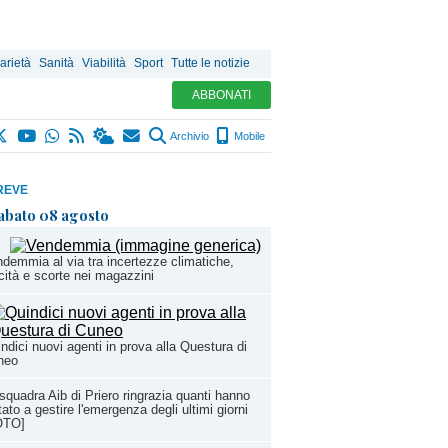
arietà
Sanità
Viabilità
Sport
Tutte le notizie
ABBONATI
Archivio
Mobile
REVE
abato 08 agosto
demmia al via tra incertezze climatiche,
cità e scorte nei magazzini
ndici nuovi agenti in prova alla Questura di
neo
squadra Aib di Priero ringrazia quanti hanno
tato a gestire l'emergenza degli ultimi giorni
OTO]