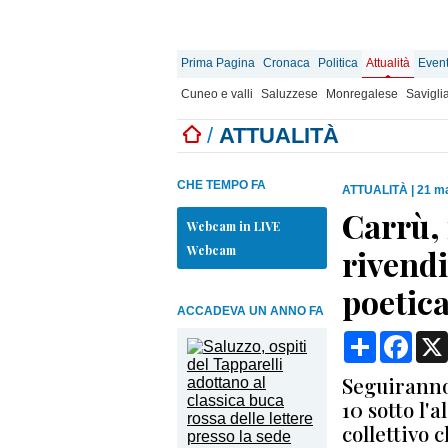
Prima Pagina
Cronaca
Politica
Attualità
Event
Cuneo e valli
Saluzzese
Monregalese
Savigli
/
ATTUALITÀ
CHE TEMPO FA
ATTUALITÀ
|
21 ma
Carrù,
Webcam in LIVE
Webcam
rivendi
poetica
ACCADEVA UN ANNO FA
Condividi
Face
Seguiranno
10 sotto l'
collettivo 