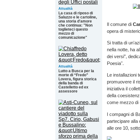
Attualità
La casa di riposo di
Saluzzo e le cartoline,
una storia d'amore
Il comune di
Ca
che continua: "Non
toglieteci questo
opera di misterio
mezzo di
comunicazione"
Si tratta di un'az
nella notte, ha a
dei versi”, dedic
Poesia".
Attualità
Lutto a Busca per la
Le installazioni
morte di “Fredo”
Lovera, figura storica
promuovere il ri
della banda di
Castelletto ed ex
iniziativa il col
assessore
della coesistenz
come mezzo di di
I compagni di Ban
partecipare all
alle ore 10, sott