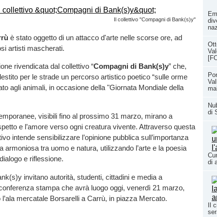
Eme
Il collettivo "Compagni di Bank(s)y"
div
naz
rrù
è stato oggetto di un attacco d'arte nelle scorse ore, ad
Ott
si artisti mascherati.
Val
[F
ione rivendicata dal collettivo “
Compagni di Bank(s)y
” che,
Pon
llestito per le strade un percorso artistico poetico “sulle orme
Val
ato agli animali, in occasione della "Giornata Mondiale della
ma
Nub
di 
 temporanee, visibili fino al prossimo 31 marzo, mirano a
spetto e l’amore verso ogni creatura vivente. Attraverso questa
lettivo intende sensibilizzare l’opinione pubblica sull’importanza
a armoniosa tra uomo e natura, utilizzando l’arte e la poesia
Cun
alogo e riflessione.
di 
k(s)y invitano autorità, studenti, cittadini e media a
a conferenza stampa che avrà luogo oggi, venerdì 21 marzo,
o l’ala mercatale Borsarelli a Carrù, in piazza Mercato.
Il 
ser