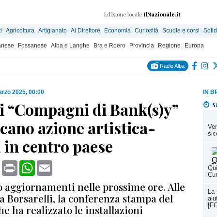
Edizione locale
IlNazionale.it
i
Agricoltura
Artigianato
Al Direttore
Economia
Curiosità
Scuole e corsi
Solid
anese
Fossanese
Alba e Langhe
Bra e Roero
Provincia
Regione
Europa
Radio Alba
rzo 2025, 00:00
IN B
 i “Compagni di Bank(s)y”
s
cano azione artistica-
Ven
sic
 in centro paese
book
X
Print
WhatsApp
Email
Qui
Cu
 aggiornamenti nelle prossime ore. Alle
La 
ala Borsarelli, la conferenza stampa del
aiu
[F
che ha realizzato le installazioni