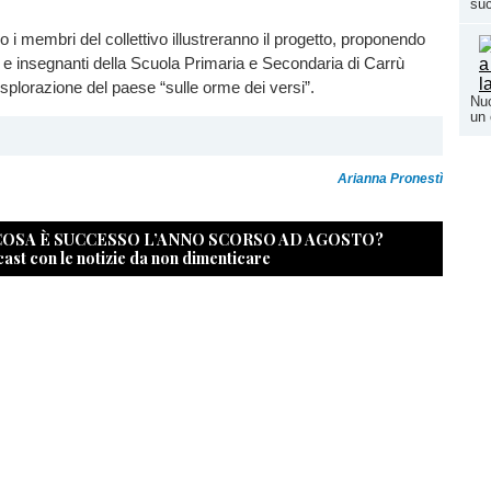
su
o i membri del collettivo illustreranno il progetto, proponendo
i e insegnanti della Scuola Primaria e Secondaria di Carrù
plorazione del paese “sulle orme dei versi”.
Nuo
un 
Arianna Pronestì
 COSA È SUCCESSO L’ANNO SCORSO AD AGOSTO?
cast con le notizie da non dimenticare