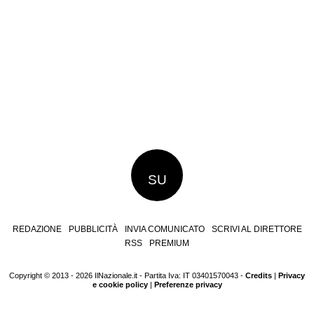
SU
REDAZIONE
PUBBLICITÀ
INVIA COMUNICATO
SCRIVI AL DIRETTORE
RSS
PREMIUM
Copyright © 2013 - 2026 IlNazionale.it - Partita Iva: IT 03401570043 -
Credits
|
Privacy
e cookie policy
|
Preferenze privacy