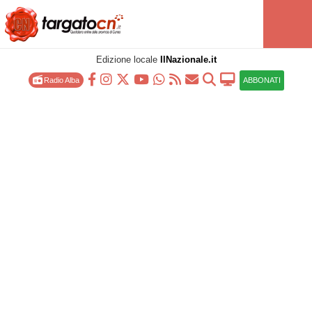
Edizione locale
IlNazionale.it
Radio Alba
ABBONATI