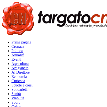
Prima pagina
Cronaca
Politica
Attualità
Eventi
Agricoltura
Artigianato
Al Direttore
Economia
Curiosità
Scuole e corsi
Solidarietà
Sanità
Viabilità
Sport
Calcio