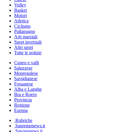
Volley
Basket
Motori
Atletica
Ciclismo
Pallapugno
Arti marziali
Sport invernali
Altri sport
Tutte le notizie
Cuneo e valli
Saluzzese
Monregalese
Saviglianese
Fossanese
Alba e Langhe
Bra e Roero
Provincia
Regione
Europa
Rubriche
Sanremonews.it
Savonanews.it