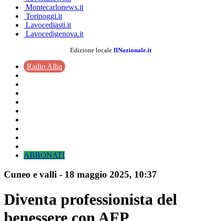
Montecarlonews.it
Torinoggi.it
Lavocediasti.it
Lavocedigenova.it
Edizione locale
IlNazionale.it
Radio Alba
ABBONATI
Cuneo e valli
-
18 maggio 2025
, 10:37
Diventa professionista del
benessere con AFP