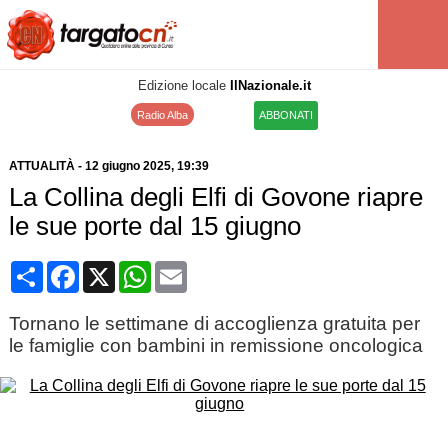
Edizione locale
IlNazionale.it
Radio Alba
ABBONATI
ATTUALITÀ
-
12 giugno 2025
, 19:39
La Collina degli Elfi di Govone riapre
le sue porte dal 15 giugno
Condividi
Facebook
X
WhatsApp
Email
Tornano le settimane di accoglienza gratuita per
le famiglie con bambini in remissione oncologica