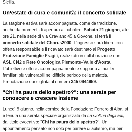
Sicilia.
Un’estate di cura e comunità: il concerto solidale
La stagione estiva sarà accompagnata, come da tradizione,
anche da momenti di apertura al pubblico.
Sabato 21 giugno
, alle
ore 21, nella sede di via Craviano 45 a Govone, si terrà il
concerto solidale del Chorus2000
. L’ingresso sarà libero con
offerta responsabile e il ricavato sarà destinato al
Progetto
Protezione Famiglie Fragili
, realizzato in collaborazione con
ASL CN2
e
Rete Oncologica Piemonte–Valle d’Aosta
.
L’obiettivo è offrire accompagnamento e supporto ai nuclei
familiari più vulnerabili nel difficile periodo della malattia.
Prenotazione consigliata al numero
345 0844959.
"Chi ha paura dello spettro?": una serata per
conoscere e crescere insieme
Lunedì 9 giugno, nella cornice della Fondazione Ferrero di Alba, si
è tenuta una serata speciale organizzata da
La Collina degli Elfi
,
dal titolo evocativo: "
Chi ha paura dello spettro?
". Un
appuntamento pensato non solo per parlare di autismo, ma per