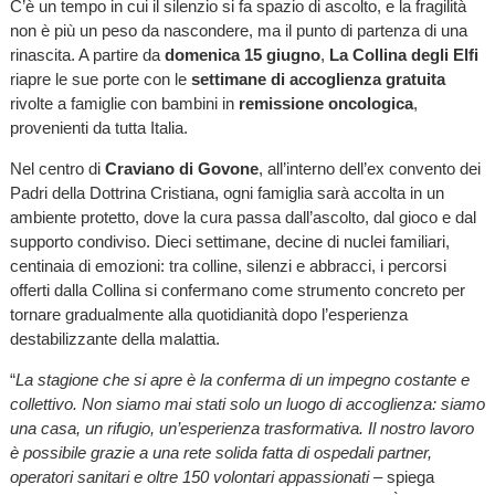
C’è un tempo in cui il silenzio si fa spazio di ascolto, e la fragilità
non è più un peso da nascondere, ma il punto di partenza di una
rinascita. A partire da
domenica 15 giugno
,
La Collina degli Elfi
riapre le sue porte con le
settimane di accoglienza gratuita
rivolte a famiglie con bambini in
remissione oncologica
,
provenienti da tutta Italia.
Nel centro di
Craviano di Govone
, all’interno dell’ex convento dei
Padri della Dottrina Cristiana, ogni famiglia sarà accolta in un
ambiente protetto, dove la cura passa dall’ascolto, dal gioco e dal
supporto condiviso. Dieci settimane, decine di nuclei familiari,
centinaia di emozioni: tra colline, silenzi e abbracci, i percorsi
offerti dalla Collina si confermano come strumento concreto per
tornare gradualmente alla quotidianità dopo l’esperienza
destabilizzante della malattia.
“
La stagione che si apre è la conferma di un impegno costante e
collettivo. Non siamo mai stati solo un luogo di accoglienza: siamo
una casa, un rifugio, un’esperienza trasformativa. Il nostro lavoro
è possibile grazie a una rete solida fatta di ospedali partner,
operatori sanitari e oltre 150 volontari appassionati
– spiega