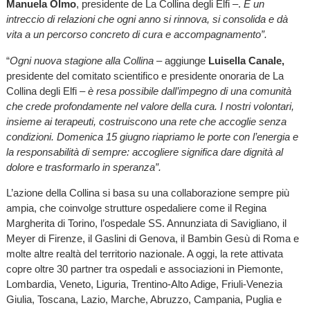
Manuela Olmo
, presidente de La Collina degli Elfi
–.
È un
intreccio di relazioni che ogni anno si rinnova, si consolida e dà
vita a un percorso concreto di cura e accompagnamento”.
“
Ogni nuova stagione alla Collina –
aggiunge
Luisella Canale,
presidente del comitato scientifico e presidente onoraria de La
Collina degli Elfi –
è resa possibile dall’impegno di una comunità
che crede profondamente nel valore della cura. I nostri volontari,
insieme ai terapeuti, costruiscono una rete che accoglie senza
condizioni. Domenica 15 giugno riapriamo le porte con l’energia e
la responsabilità di sempre: accogliere significa dare dignità al
dolore e trasformarlo in speranza”.
L’azione della Collina si basa su una collaborazione sempre più
ampia, che coinvolge strutture ospedaliere come il Regina
Margherita di Torino, l’ospedale SS. Annunziata di Savigliano, il
Meyer di Firenze, il Gaslini di Genova, il Bambin Gesù di Roma e
molte altre realtà del territorio nazionale. A oggi, la rete attivata
copre oltre 30 partner tra ospedali e associazioni in Piemonte,
Lombardia, Veneto, Liguria, Trentino-Alto Adige, Friuli-Venezia
Giulia, Toscana, Lazio, Marche, Abruzzo, Campania, Puglia e