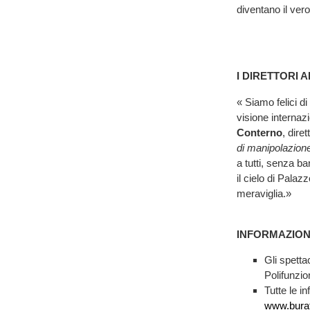
diventano il ver
I DIRETTORI A
« Siamo felici d
visione internaz
Conterno
, diret
di manipolazion
a tutti, senza ba
il cielo di Pala
meraviglia.»
INFORMAZIONI
Gli spetta
Polifunzio
Tutte le i
www.buratt