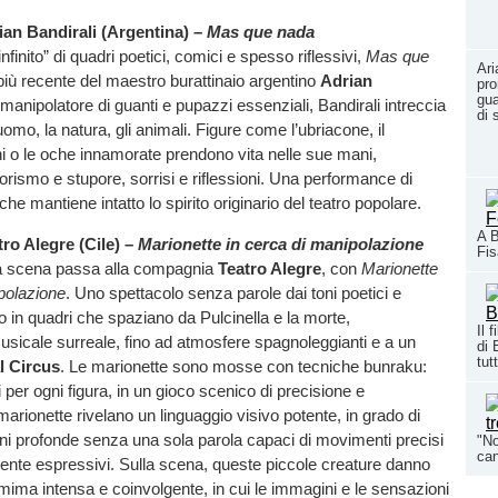
rian Bandirali (Argentina) –
Mas que nada
nfinito” di quadri poetici, comici e spesso riflessivi,
Mas que
Ari
 più recente del maestro burattinaio argentino
Adrian
pro
gua
e manipolatore di guanti e pupazzi essenziali, Bandirali intreccia
di 
’uomo, la natura, gli animali. Figure come l’ubriacone, il
i o le oche innamorate prendono vita nelle sue mani,
smo e stupore, sorrisi e riflessioni. Una performance di
 che mantiene intatto lo spirito originario del teatro popolare.
A B
tro Alegre (Cile) –
Marionette in cerca di manipolazione
Fi
 la scena passa alla compagnia
Teatro Alegre
, con
Marionette
polazione
. Uno spettacolo senza parole dai toni poetici e
ato in quadri che spaziano da Pulcinella e la morte,
Il 
usicale surreale, fino ad atmosfere spagnoleggianti e a un
di 
tutt
l Circus
. Le marionette sono mosse con tecniche bunraku:
 per ogni figura, in un gioco scenico di precisione e
marionette rivelano un linguaggio visivo potente, in grado di
i profonde senza una sola parola capaci di movimenti precisi
"No
can
ente espressivi. Sulla scena, queste piccole creature danno
mima intensa e coinvolgente, in cui le immagini e le sensazioni