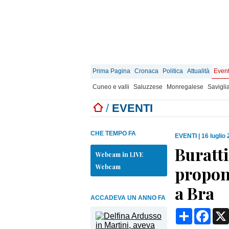
Prima Pagina
Cronaca
Politica
Attualità
Event
Cuneo e valli
Saluzzese
Monregalese
Savigli
/
EVENTI
CHE TEMPO FA
EVENTI
|
16 luglio
Buratt
Webcam in LIVE
Webcam
propon
a Bra
ACCADEVA UN ANNO FA
Condividi
Face