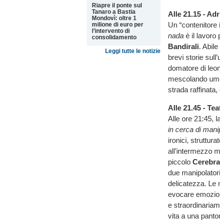
Riapre il ponte sul
Tanaro a Bastia
Alle 21.15 - Ad
Mondovì: oltre 1
Un “contenitore i
milione di euro per
l’intervento di
nada
è il lavoro
consolidamento
Bandirali
. Abil
Leggi tutte le notizie
brevi storie sull
domatore di leon
mescolando umori
strada raffinata,
Alle 21.45 - Tea
Alle ore 21:45,
in cerca di mani
ironici, struttur
all’intermezzo m
piccolo
Cerebra
due manipolatori
delicatezza. Le 
evocare emozion
e straordinariam
vita a una panto