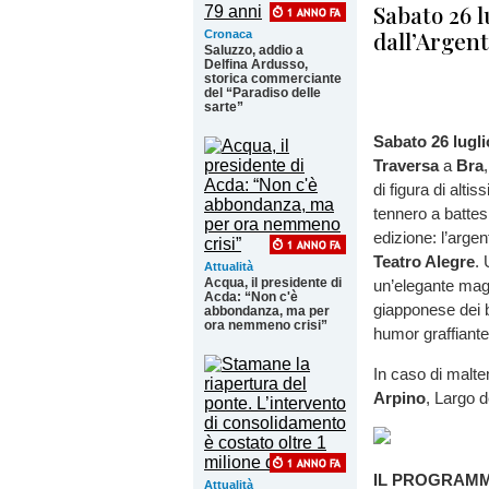
Sabato 26 l
dall’Argent
Cronaca
Saluzzo, addio a
Delfina Ardusso,
storica commerciante
del “Paradiso delle
sarte”
Sabato
26 lugli
Traversa
a
Bra
di figura di alt
tennero a battes
edizione: l’arge
Teatro Alegre
.
Attualità
Acqua, il presidente di
un’elegante magi
Acda: “Non c'è
giapponese dei b
abbondanza, ma per
ora nemmeno crisi”
humor graffiante
In caso di malte
Arpino
, Largo d
IL PROGRAM
Attualità