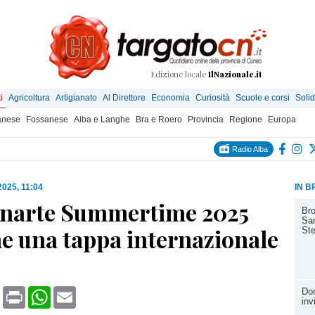
Edizione locale
IlNazionale.it
i
Agricoltura
Artigianato
Al Direttore
Economia
Curiosità
Scuole e corsi
Solid
anese
Fossanese
Alba e Langhe
Bra e Roero
Provincia
Regione
Europa
Radio Alba
 2025, 11:04
IN B
inarte Summertime 2025
Bro
San
e una tappa internazionale
Ste
book
X
Print
WhatsApp
Email
Do
inv