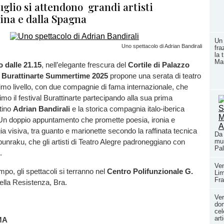
uglio si attendono grandi artisti
ina e dalla Spagna
Un 
Uno spettacolo di Adrian Bandirali
fra
la 
Ma
o dalle 21.15
, nell’elegante frescura del
Cortile di Palazzo
,
Burattinarte Summertime 2025
propone una serata di teatro
issimo livello, con due compagnie di fama internazionale, che
imo il festival Burattinarte partecipando alla sua prima
ntino
Adrian Bandirali
e la storica compagnia italo-iberica
 Un doppio appuntamento che promette poesia, ironia e
a visiva, tra guanto e marionette secondo la raffinata tecnica
Da 
unraku, che gli artisti di Teatro Alegre padroneggiano con
mus
Pal
.
Ven
mpo, gli spettacoli si terranno nel
Centro Polifunzionale G.
Li
Fra
ella Resistenza, Bra.
Ver
dom
cel
art
MA