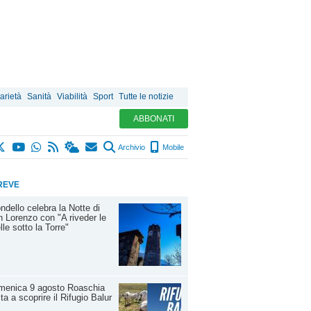
arietà
Sanità
Viabilità
Sport
Tutte le notizie
ABBONATI
Archivio
Mobile
REVE
ndello celebra la Notte di
 Lorenzo con "A riveder le
lle sotto la Torre"
menica 9 agosto Roaschia
ita a scoprire il Rifugio Balur