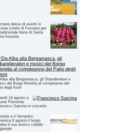
mese denso di eventi in
zione Loreto di Fossano per
tradizionale festa di Santa
ria Assunta
Alba alla Bergamasca, gli Sbandieratori e
ici del Borgo Moretta al compleanno del
io degli Asini
erdì 14 agosto a
mone Piemonte
ncesco Sarcina in concerto
nante e il Vernantin:
enica 9 agosto il borgo
ebra il suo storico coltello
igianale