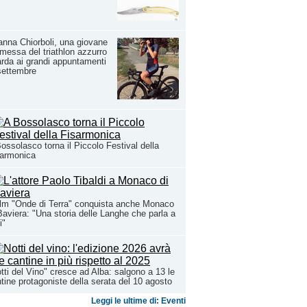
anna Chiorboli, una giovane
messa del triathlon azzurro
rda ai grandi appuntamenti
settembre
ossolasco torna il Piccolo Festival della
sarmonica
film "Onde di Terra" conquista anche Monaco
Baviera: "Una storia delle Langhe che parla a
i"
tti del Vino" cresce ad Alba: salgono a 13 le
tine protagoniste della serata del 10 agosto
Leggi le ultime di: Eventi