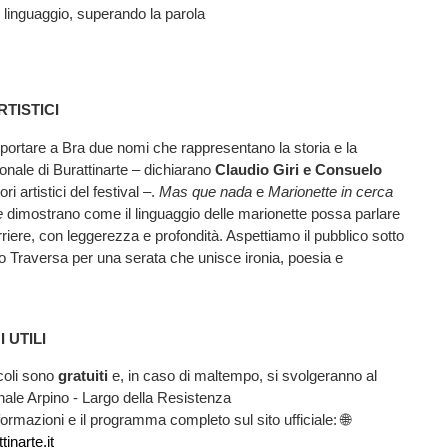
o linguaggio, superando la parola
RTISTICI
i portare a Bra due nomi che rappresentano la storia e la
ionale di Burattinarte – dichiarano
Claudio Giri e Consuelo
tori artistici del festival –.
Mas que nada
e
Marionette in cerca
e
dimostrano come il linguaggio delle marionette possa parlare
rriere, con leggerezza e profondità. Aspettiamo il pubblico sotto
zzo Traversa per una serata che unisce ironia, poesia e
 UTILI
coli sono
gratuiti
e, in caso di maltempo, si svolgeranno al
nale Arpino - Largo della Resistenza
nformazioni e il programma completo sul sito ufficiale: 🌐
inarte.it