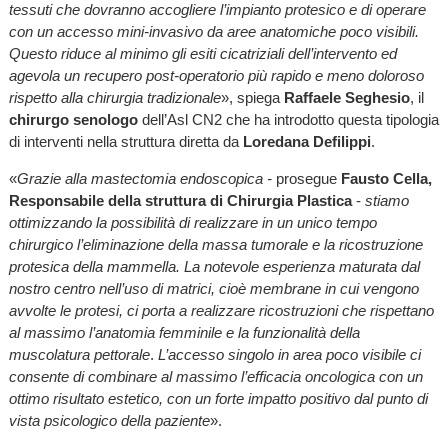
tessuti che dovranno accogliere l’impianto protesico e di operare
con un accesso mini-invasivo da aree anatomiche poco visibili.
Questo riduce al minimo gli esiti cicatriziali dell’intervento ed
agevola un recupero post-operatorio più rapido e meno doloroso
rispetto alla chirurgia tradizionale
», spiega
Raffaele Seghesio
, il
chirurgo senologo
dell’Asl CN2 che ha introdotto questa tipologia
di interventi nella struttura diretta da
Loredana Defilippi
.
«
Grazie alla mastectomia endoscopica -
prosegue
Fausto Cella,
Responsabile della struttura di Chirurgia Plastica
-
stiamo
ottimizzando la possibilità di realizzare in un unico tempo
chirurgico l’eliminazione della massa tumorale e la ricostruzione
protesica della mammella. La notevole esperienza maturata dal
nostro centro nell’uso di matrici, cioè membrane in cui vengono
avvolte le protesi, ci porta a realizzare ricostruzioni che rispettano
al massimo l’anatomia femminile e la funzionalità della
muscolatura pettorale
.
L’accesso singolo in area poco visibile ci
consente di combinare al massimo l’efficacia oncologica con un
ottimo risultato estetico, con un forte impatto positivo dal punto di
vista psicologico della paziente
».