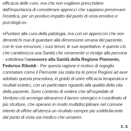
efficacia delle cure, ma che non vogliono prescindere
dall’importanza di considerare approcci che sappiano preservare
l’estetica, per un positivo impatto dal punto di vista emotivo e
psicologico
».
«
Puntare alla cura della patologia, ma con un approccio che non
dimentichi mai di guardare alla dimensione umana del paziente,
con le sue emozioni, i suoi timori, le sue aspettative: è questo ciò
che caratterizza una Sanità che veramente si rivolge alla persona
-
sottolinea l’a
ssessore alla Sanità della Regione Piemonte,
Federico Riboldi
-
Per questa ragione è motivo di orgoglio
constatare come il Piemonte sia stata tra le prime Regioni ad aver
adottato questa procedura, in grado di unire efficacia terapeutica e
risultati estetici, con un particolare riguardo alla qualità della vita
della paziente
.
Sono contento di vedere che all’ospedale di
Verduno ciò avvenga attraverso il lavoro sinergico e coordinato di
più strutture, che operano in modo multidisciplinare nel comune
intento di offrire all’utenza un risultato sempre più soddisfacente
dal punto di vista sia medico che umano
».
C. S.