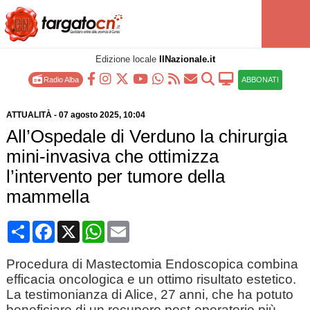
Edizione locale
IlNazionale.it
Radio Alba
ABBONATI
ATTUALITÀ
-
07 agosto 2025
, 10:04
All’Ospedale di Verduno la chirurgia
mini-invasiva che ottimizza
l’intervento per tumore della
mammella
Condividi
Facebook
X
WhatsApp
Email
Procedura di Mastectomia Endoscopica combina
efficacia oncologica e un ottimo risultato estetico.
La testimonianza di Alice, 27 anni, che ha potuto
beneficiare di un recupero post-operatorio più