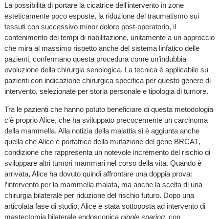
La possibilità di portare la cicatrice dell’intervento in zone
esteticamente poco esposte, la riduzione del traumatismo sui
tessuti con successivo minor dolore post-operatorio, il
contenimento dei tempi di riabilitazione, unitamente a un approccio
che mira al massimo rispetto anche del sistema linfatico delle
pazienti, confermano questa procedura come un’indubbia
evoluzione della chirurgia senologica. La tecnica è applicabile su
pazienti con indicazione chirurgica specifica per questo genere di
intervento, selezionate per storia personale e tipologia di tumore.
Tra le pazienti che hanno potuto beneficiare di questa metodologia
c’è proprio Alice, che ha sviluppato precocemente un carcinoma
della mammella. Alla notizia della malattia si è aggiunta anche
quella che Alice è portatrice della mutazione del gene BRCA1,
condizione che rappresenta un notevole incremento del rischio di
sviluppare altri tumori mammari nel corso della vita. Quando è
arrivata, Alice ha dovuto quindi affrontare una doppia prova:
l’intervento per la mammella malata, ma anche la scelta di una
chirurgia bilaterale per riduzione del rischio futuro. Dopo una
articolata fase di studio, Alice è stata sottoposta ad intervento di
mastectomia bilaterale endoscopica
nipple sparing
, con