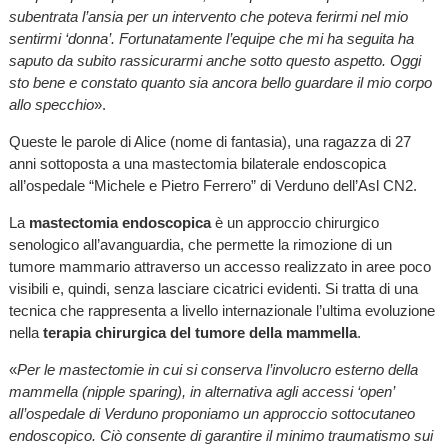
subentrata l’ansia per un intervento che poteva ferirmi nel mio
sentirmi ‘donna’. Fortunatamente l’equipe che mi ha seguita ha
saputo da subito rassicurarmi anche sotto questo aspetto. Oggi
sto bene e constato quanto sia ancora bello guardare il mio corpo
allo specchio
».
Queste le parole di Alice (nome di fantasia), una ragazza di 27
anni sottoposta a una mastectomia bilaterale endoscopica
all’ospedale “Michele e Pietro Ferrero” di Verduno dell’Asl CN2.
La
mastectomia endoscopica
è un approccio chirurgico
senologico all’avanguardia, che permette la rimozione di un
tumore mammario attraverso un accesso realizzato in aree poco
visibili e, quindi, senza lasciare cicatrici evidenti. Si tratta di una
tecnica che rappresenta a livello internazionale l’ultima evoluzione
nella
terapia chirurgica del tumore della mammella
.
«
Per le mastectomie in cui si conserva l’involucro esterno della
mammella (nipple sparing), in alternativa agli accessi ‘open’
all’ospedale di Verduno proponiamo un approccio sottocutaneo
endoscopico. Ciò consente di garantire il minimo traumatismo sui