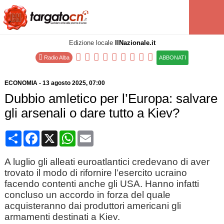
Edizione locale
IlNazionale.it
Radio Alba
ABBONATI
ECONOMIA
-
13 agosto 2025
, 07:00
Dubbio amletico per l’Europa: salvare
gli arsenali o dare tutto a Kiev?
Condividi
Facebook
X
WhatsApp
Email
A luglio gli alleati euroatlantici credevano di aver
trovato il modo di rifornire l’esercito ucraino
facendo contenti anche gli USA. Hanno infatti
concluso un accordo in forza del quale
acquisteranno dai produttori americani gli
armamenti destinati a Kiev.