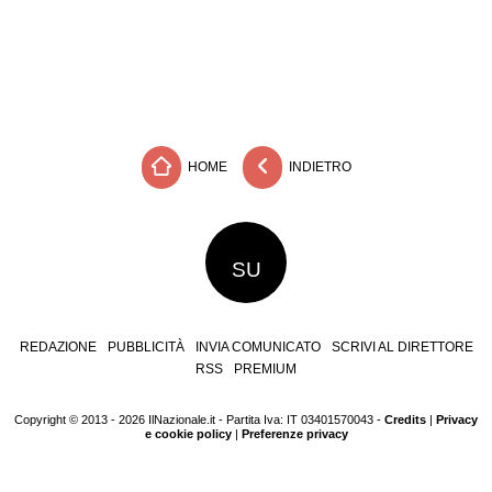
HOME
INDIETRO
SU
REDAZIONE
PUBBLICITÀ
INVIA COMUNICATO
SCRIVI AL DIRETTORE
RSS
PREMIUM
Copyright © 2013 - 2026 IlNazionale.it - Partita Iva: IT 03401570043 -
Credits
|
Privacy
e cookie policy
|
Preferenze privacy