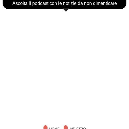
Ascolta il podcast con le notizie da non dimenticare
HOME
INDIETRO