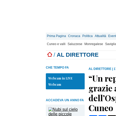
Prima Pagina
Cronaca
Politica
Attualità
Event
Cuneo e valli
Saluzzese
Monregalese
Savigli
/
AL DIRETTORE
CHE TEMPO FA
AL DIRETTORE
|
1
“Un rep
Webcam in LIVE
Webcam
grazie 
dell’Os
ACCADEVA UN ANNO FA
Cuneo