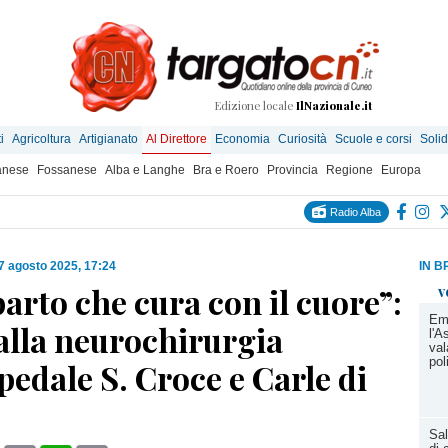
Edizione locale
IlNazionale.it
i
Agricoltura
Artigianato
Al Direttore
Economia
Curiosità
Scuole e corsi
Solid
anese
Fossanese
Alba e Langhe
Bra e Roero
Provincia
Regione
Europa
Radio Alba
7 agosto 2025, 17:24
IN B
arto che cura con il cuore”:
v
Em
alla neurochirurgia
l'A
val
pol
pedale S. Croce e Carle di
Sa