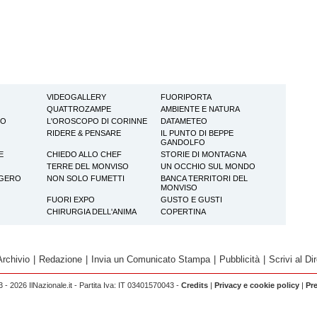
VIDEOGALLERY
FUORIPORTA
QUATTROZAMPE
AMBIENTE E NATURA
TO
L'OROSCOPO DI CORINNE
DATAMETEO
RIDERE & PENSARE
IL PUNTO DI BEPPE
GANDOLFO
E
CHIEDO ALLO CHEF
STORIE DI MONTAGNA
TERRE DEL MONVISO
UN OCCHIO SUL MONDO
GGERO
NON SOLO FUMETTI
BANCA TERRITORI DEL
MONVISO
FUORI EXPO
GUSTO E GUSTI
CHIRURGIA DELL'ANIMA
COPERTINA
Archivio
|
Redazione
|
Invia un Comunicato Stampa
|
Pubblicità
|
Scrivi al Dir
 - 2026 IlNazionale.it - Partita Iva: IT 03401570043 -
Credits
|
Privacy e cookie policy
|
Pr