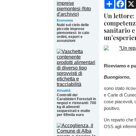
Condividi
Face
Un lettore:
Economia
competenza
Nubi sul cielo delle
sanitario 
piccole imprese
piemontesi: in calo
un’esperien
ordini, export e
assunzioni
Riceviamo e pu
Buongiorno,
sono stato ricov
Attualità
e Carle di Cuneo
Controlli dei
Carabinieri Forestali in
cose piacevoli, 
negozi e ristoranti: 700
kg di alimenti
positivo.
sequestrati e multe
per 69mila euro
Un reparto che f
OSS agli infermie