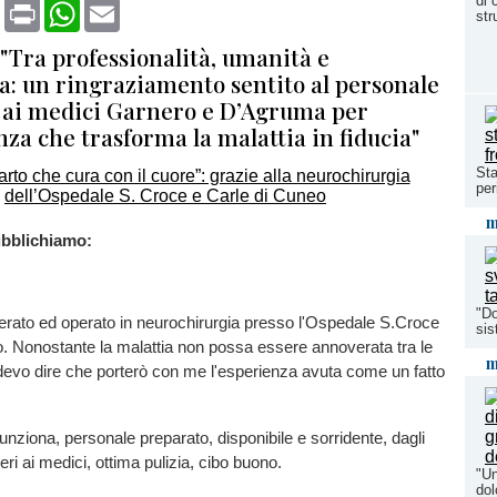
di 
book
X
Print
WhatsApp
Email
str
 "Tra professionalità, umanità e
: un ringraziamento sentito al personale
e ai medici Garnero e D’Agruma per
za che trasforma la malattia in fiducia"
Sta
per
m
bblichiamo:
"Do
erato ed operato in neurochirurgia presso l'Ospedale S.Croce
sis
. Nonostante la malattia non possa essere annoverata tra le
m
devo dire che porterò con me l'esperienza avuta come un fatto
unziona, personale preparato, disponibile e sorridente, dagli
ri ai medici, ottima pulizia, cibo buono.
"Un
dol