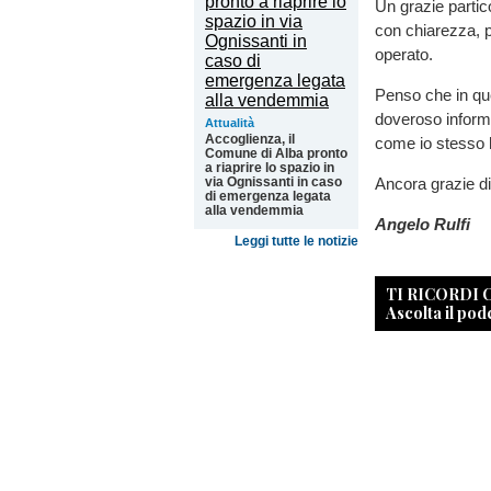
Un grazie partic
con chiarezza, p
operato.
Penso che in que
doveroso informa
Attualità
Accoglienza, il
come io stesso h
Comune di Alba pronto
a riaprire lo spazio in
via Ognissanti in caso
Ancora grazie di
di emergenza legata
alla vendemmia
Angelo Rulfi
Leggi tutte le notizie
TI RICORDI
Ascolta il pod