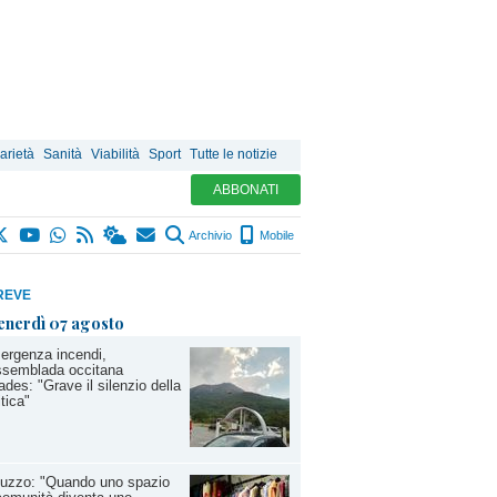
arietà
Sanità
Viabilità
Sport
Tutte le notizie
ABBONATI
Archivio
Mobile
REVE
enerdì 07 agosto
ergenza incendi,
ssemblada occitana
ades: "Grave il silenzio della
itica"
luzzo: "Quando uno spazio