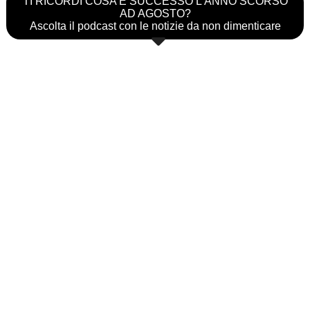
TI RICORDI COSA È SUCCESSO L’ANNO SCORSO
AD AGOSTO?
Ascolta il podcast con le notizie da non dimenticare