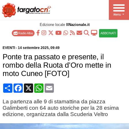
Edizione locale
IlNazionale.it
Radio Alba
ABBONATI
EVENTI
-
14 settembre 2025
, 09:49
Ponte tra passato e presente, il
rombo della Ruota d’Oro mette in
moto Cuneo [FOTO]
Condividi
Facebook
X
WhatsApp
Email
La partenza alle 9 di stamattina da piazza
Galimberti con 64 auto storiche per la 28 esima
edizione, organizzata dalla Scuderia Veltro