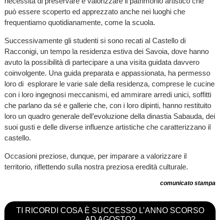
necessità di preservare e valorizzare il patrimonio artistico che
può essere scoperto ed apprezzato anche nei luoghi che
frequentiamo quotidianamente, come la scuola.
Successivamente gli studenti si sono recati al Castello di
Racconigi, un tempo la residenza estiva dei Savoia, dove hanno
avuto la possibilità di partecipare a una visita guidata davvero
coinvolgente. Una guida preparata e appassionata, ha permesso
loro di esplorare le varie sale della residenza, comprese le cucine
con i loro ingegnosi meccanismi, ed ammirare arredi unici, soffitti
che parlano da sé e gallerie che, con i loro dipinti, hanno restituito
loro un quadro generale dell’evoluzione della dinastia Sabauda, dei
suoi gusti e delle diverse influenze artistiche che caratterizzano il
castello.
Occasioni preziose, dunque, per imparare a valorizzare il
territorio, riflettendo sulla nostra preziosa eredità culturale.
comunicato stampa
TI RICORDI COSA È SUCCESSO L’ANNO SCORSO
AD AGOSTO?