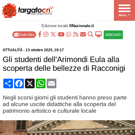
Edizione locale
IlNazionale.it
Radio Alba
ABBONATI
ATTUALITÀ
-
13 ottobre 2025
, 19:17
Gli studenti dell'Arimondi Eula alla
scoperta delle bellezze di Racconigi
Condividi
Facebook
X
WhatsApp
Email
Negli scorsi giorni gli studenti hanno preso parte
ad alcune uscite didattiche alla scoperta del
patrimonio artistico e culturale locale