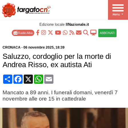
Edizione locale
IlNazionale.it
Radio Alba
ABBONATI
CRONACA
-
06 novembre 2025
, 18:39
Saluzzo, cordoglio per la morte di
Andrea Risso, ex autista Ati
Condividi
Facebook
X
WhatsApp
Email
Mancato a 89 anni. I funerali domani, venerdì 7
novembre alle ore 15 in cattedrale