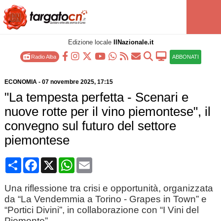
Edizione locale
IlNazionale.it
Radio Alba
ABBONATI
ECONOMIA
-
07 novembre 2025
, 17:15
"La tempesta perfetta - Scenari e
nuove rotte per il vino piemontese", il
convegno sul futuro del settore
piemontese
Condividi
Facebook
X
WhatsApp
Email
Una riflessione tra crisi e opportunità, organizzata
da “La Vendemmia a Torino - Grapes in Town” e
“Portici Divini”, in collaborazione con “I Vini del
Piemonte”