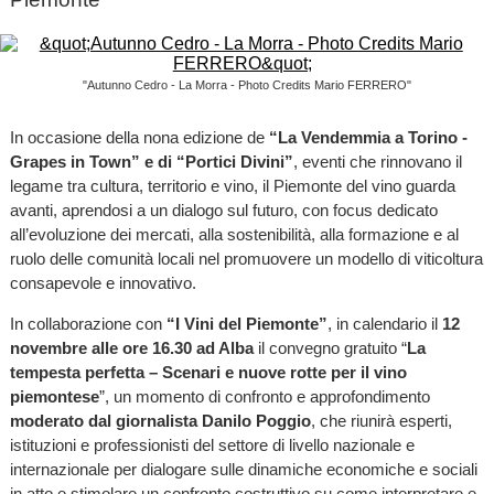
"Autunno Cedro - La Morra - Photo Credits Mario FERRERO"
In occasione della nona edizione de
“La Vendemmia a Torino -
Grapes in Town” e di “Portici Divini”
, eventi che rinnovano il
legame tra cultura, territorio e vino, il Piemonte del vino guarda
avanti, aprendosi a un dialogo sul futuro, con focus dedicato
all’evoluzione dei mercati, alla sostenibilità, alla formazione e al
ruolo delle comunità locali nel promuovere un modello di viticoltura
consapevole e innovativo.
In collaborazione con
“I Vini del Piemonte”
, in calendario il
12
novembre alle ore 16.30 ad Alba
il convegno gratuito “
La
tempesta perfetta – Scenari e nuove rotte per il vino
piemontese
”,
un momento di confronto e approfondimento
moderato dal giornalista Danilo Poggio
, che riunirà esperti,
istituzioni e professionisti del settore di livello nazionale e
internazionale per dialogare sulle dinamiche economiche e sociali
in atto e stimolare un confronto costruttivo su come interpretare e