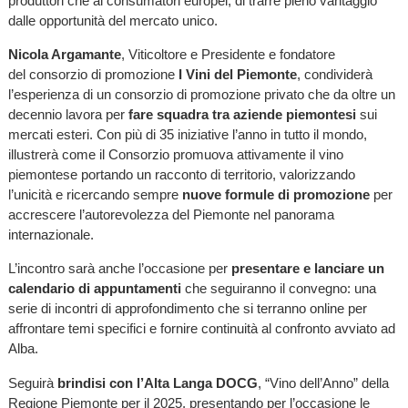
produttori che ai consumatori europei, di trarre pieno vantaggio
dalle opportunità del mercato unico.
Nicola Argamante
, Viticoltore e Presidente e fondatore
del consorzio di promozione
I Vini del Piemonte
, condividerà
l’esperienza di un consorzio di promozione privato che da oltre un
decennio lavora per
fare squadra tra aziende piemontesi
sui
mercati esteri. Con più di 35 iniziative l’anno in tutto il mondo,
illustrerà come il Consorzio promuova attivamente il vino
piemontese portando un racconto di territorio, valorizzando
l’unicità e ricercando sempre
nuove formule di promozione
per
accrescere l’autorevolezza del Piemonte nel panorama
internazionale.
L’incontro sarà anche l’occasione per
presentare e lanciare un
calendario di appuntamenti
che seguiranno il convegno: una
serie di incontri di approfondimento che si terranno online per
affrontare temi specifici e fornire continuità al confronto avviato ad
Alba.
Seguirà
brindisi con l’Alta Langa DOCG
, “Vino dell’Anno” della
Regione Piemonte per il 2025, presentando per l’occasione le