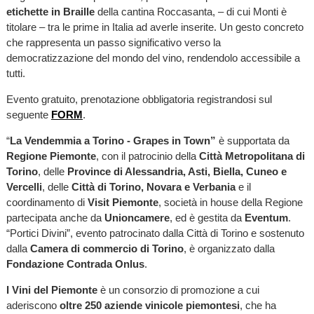
etichette in Braille
della cantina Roccasanta, – di cui Monti è
titolare – tra le prime in Italia ad averle inserite. Un gesto concreto
che rappresenta un passo significativo verso la
democratizzazione del mondo del vino, rendendolo accessibile a
tutti.
Evento gratuito, prenotazione obbligatoria registrandosi sul
seguente
FORM
.
“
La Vendemmia a Torino - Grapes in Town”
è supportata da
Regione Piemonte
, con il patrocinio della
Città Metropolitana di
Torino
, delle
Province di Alessandria, Asti, Biella, Cuneo e
Vercelli
, delle
Città di Torino, Novara e Verbania
e il
coordinamento di
Visit Piemonte
, società in house della Regione
partecipata anche da
Unioncamere
, ed è gestita da
Eventum
.
“Portici Divini”, evento patrocinato dalla Città di Torino e sostenuto
dalla
Camera di commercio di Torino
, è organizzato dalla
Fondazione Contrada Onlus
.
I Vini del Piemonte
è un consorzio di promozione a cui
aderiscono
oltre 250 aziende vinicole piemontesi
, che ha