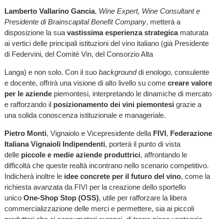
Lamberto Vallarino Gancia
,
Wine Expert, Wine Consultant e
Presidente di Brainscapital Benefit Company
, metterà a
disposizione la sua
vastissima esperienza strategica
maturata
ai vertici delle principali istituzioni del vino italiano (già Presidente
di Federvini, del Comité Vin, del Consorzio Alta
Langa) e non solo. Con il suo
background
di enologo, consulente
e docente, offrirà una visione di alto livello su come
creare valore
per le aziende
piemontesi, interpretando le dinamiche di mercato
e rafforzando il
posizionamento dei vini piemontesi
grazie a
una solida conoscenza istituzionale e manageriale.
Pietro Monti
, Vignaiolo e Vicepresidente della
FIVI
,
Federazione
Italiana Vignaioli Indipendenti
, porterà il punto di vista
delle
piccole e medie aziende produttrici
, affrontando le
difficoltà che queste realtà incontrano nello scenario competitivo.
Indicherà inoltre le
idee concrete per il futuro del vino
, come la
richiesta avanzata da FIVI per la creazione dello sportello
unico
One-Shop Stop (OSS)
, utile per rafforzare la libera
commercializzazione delle merci e permettere, sia ai piccoli