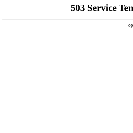
503 Service Te
op