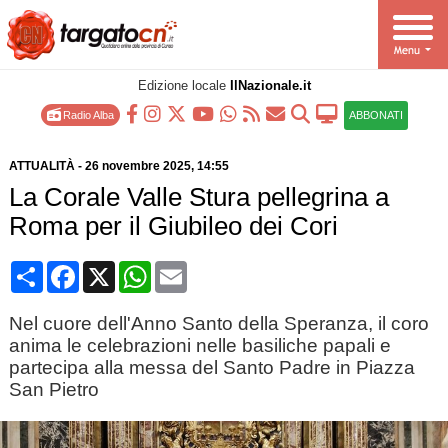
Edizione locale
IlNazionale.it
Radio Alba
ABBONATI
ATTUALITÀ
-
26 novembre 2025
, 14:55
La Corale Valle Stura pellegrina a
Roma per il Giubileo dei Cori
Condividi
Facebook
X
WhatsApp
Email
Nel cuore dell'Anno Santo della Speranza, il coro
anima le celebrazioni nelle basiliche papali e
partecipa alla messa del Santo Padre in Piazza
San Pietro