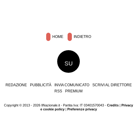
HOME
INDIETRO
SU
REDAZIONE
PUBBLICITÀ
INVIA COMUNICATO
SCRIVI AL DIRETTORE
RSS
PREMIUM
Copyright © 2013 - 2026 IlNazionale.it - Partita Iva: IT 03401570043 -
Credits
|
Privacy
e cookie policy
|
Preferenze privacy