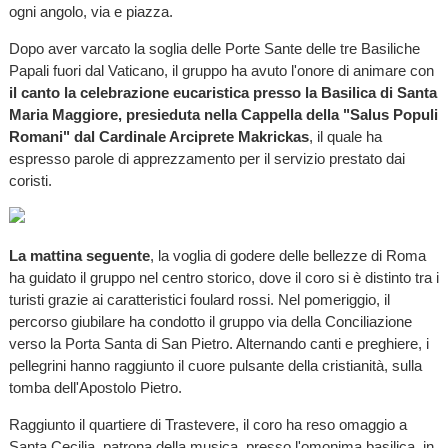
ogni angolo, via e piazza.
Dopo aver varcato la soglia delle Porte Sante delle tre Basiliche
Papali fuori dal Vaticano, il gruppo ha avuto l'onore di animare con
il canto la celebrazione eucaristica presso la Basilica di Santa
Maria Maggiore, presieduta nella Cappella della "Salus Populi
Romani" dal Cardinale Arciprete Makrickas
, il quale ha
espresso parole di apprezzamento per il servizio prestato dai
coristi.
La mattina seguente
, la voglia di godere delle bellezze di Roma
ha guidato il gruppo nel centro storico, dove il coro si è distinto tra i
turisti grazie ai caratteristici foulard rossi. Nel pomeriggio, il
percorso giubilare ha condotto il gruppo via della Conciliazione
verso la Porta Santa di San Pietro. Alternando canti e preghiere, i
pellegrini hanno raggiunto il cuore pulsante della cristianità, sulla
tomba dell'Apostolo Pietro.
Raggiunto il quartiere di Trastevere, il coro ha reso omaggio a
Santa Cecilia, patrona della musica, presso l'omonima basilica, in