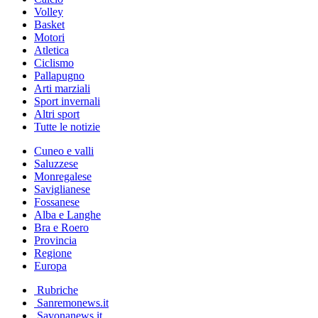
Volley
Basket
Motori
Atletica
Ciclismo
Pallapugno
Arti marziali
Sport invernali
Altri sport
Tutte le notizie
Cuneo e valli
Saluzzese
Monregalese
Saviglianese
Fossanese
Alba e Langhe
Bra e Roero
Provincia
Regione
Europa
Rubriche
Sanremonews.it
Savonanews.it