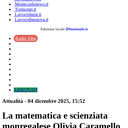
Montecarlonews.it
Torinoggi.it
Lavocediasti.it
Lavocedigenova.it
Edizione locale
IlNazionale.it
Radio Alba
ABBONATI
Attualità
-
04 dicembre 2025
, 15:52
La matematica e scienziata
monregalese Olivia Caramello