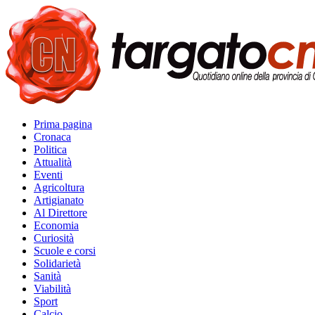
Prima pagina
Cronaca
Politica
Attualità
Eventi
Agricoltura
Artigianato
Al Direttore
Economia
Curiosità
Scuole e corsi
Solidarietà
Sanità
Viabilità
Sport
Calcio