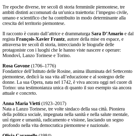
Tre epoche diverse, tre secoli di storia femminile piemontese, tre
ambiti distinti accomunati da un'unica traiettoria: l’impegno civile,
umano e scientifico che ha contribuito in modo determinante alla
crescita del territorio piemontese.
Il racconto è curato dall’attrice e drammaturga
Sara D’Amario
e dal
regista
François-Xavier Frantz
, autore della mise en espace, e
attraversa tre secoli di storia, intrecciando le biografie delle
protagoniste con i luoghi che le hanno viste nascere e operare:
Mondovì, Lanzo Torinese e Torino.
Rosa Govone
(1706–1776)
Fondatrice dell’Istituto delle Rosine, anima illuminata del Settecento
piemontese, dedicò la sua vita all’educazione e al sostegno delle
donne. La sua Opera, nata nel 1742, è viva ancora oggi nel cuore di
Torino: una testimonianza unica di quanto il suo esempio sia ancora
attuale e concreto.
Anna Maria Vietti
(1923–2017)
Nata a Lanzo Torinese, tre volte sindaco della sua città. Pioniera
della politica sociale, impegnata nella sanità e nella salute mentale,
unì rigore e umanità, radicamento e visione, lasciando un segno
profondo nella vita democratica piemontese e nazionale.
Olivia Caramello
(1984)