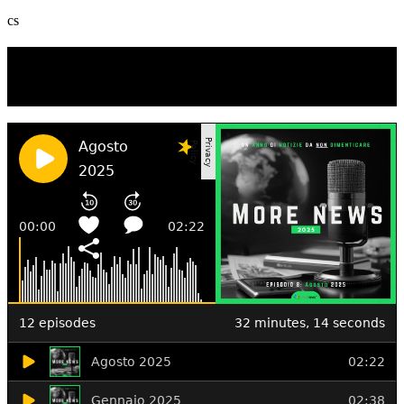
cs
TI RICORDI COSA È SUCCESSO L’ANNO
SCORSO AD AGOSTO?
Ascolta il podcast con le notizie da non dimenticare