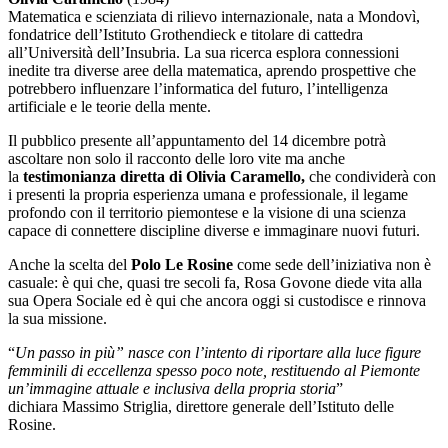
Matematica e scienziata di rilievo internazionale, nata a Mondovì,
fondatrice dell’Istituto Grothendieck e titolare di cattedra
all’Università dell’Insubria. La sua ricerca esplora connessioni
inedite tra diverse aree della matematica, aprendo prospettive che
potrebbero influenzare l’informatica del futuro, l’intelligenza
artificiale e le teorie della mente.
Il pubblico presente all’appuntamento del 14 dicembre potrà
ascoltare non solo il racconto delle loro vite ma anche
la
testimonianza diretta di Olivia Caramello,
che
condividerà con
i presenti la propria esperienza umana e professionale, il legame
profondo con il territorio piemontese e la visione di una scienza
capace di connettere discipline diverse e immaginare nuovi futuri.
Anche la scelta del
Polo Le Rosine
come sede dell’iniziativa non è
casuale: è qui che, quasi tre secoli fa, Rosa Govone diede vita alla
sua Opera Sociale ed è qui che ancora oggi si custodisce e rinnova
la sua missione.
“
Un passo in più” nasce con l’intento di riportare alla luce figure
femminili di eccellenza spesso poco note, restituendo al Piemonte
un’immagine attuale e inclusiva della propria storia
”
dichiara Massimo Striglia, direttore generale dell’Istituto delle
Rosine.