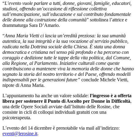
“
L’evento vuole parlare a tutti, donne, giovani, famiglie, educatori,
studiosi, offrendo un’occasione di riflessione collettiva
sull’emancipazione, sull’educazione e sul contributo fondamentale
delle donne alla costruzione della comunità
” sottolinea l’attrice e
drammaturga Sara D’Amario.
“
Anna Maria Vietti ci lascia un’eredità preziosa: la sua umanità
autentica, la sua integrità e la sua vocazione al servizio pubblico,
radicata nella Dottrina sociale della Chiesa. È stata una donna
democratica e cristiana nel senso più profondo e ha percorso con
coraggio e dedizione tutte le tappe della vita politica, dal Comune,
alla Regione, al Parlamento. Iniziative culturali come queste
contribuiscono a mantenere viva la memoria delle donne che hanno
segnato la storia del nostro territorio e del Paese, offrendo modelli
indispensabili per le generazioni future”
conclude Michele Vietti,
nipote di Anna Maria.
L’appuntamento ha anche un valore solidale:
l’ingresso è a offerta
libera per sostenere il Punto di Ascolto per Donne in Difficoltà
,
una delle Opere Sociali avviate dall’Istituto delle Rosine, che
consiste in cicli di colloqui individuali gratuiti con una
psicoterapeuta.
L’evento del 14 dicembre è prenotabile via mail all’indirizzo:
eventi@lerosine.it
.