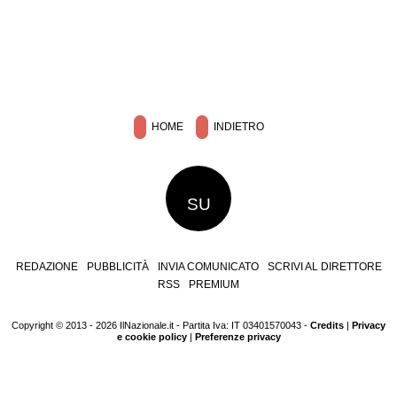
HOME
INDIETRO
SU
REDAZIONE
PUBBLICITÀ
INVIA COMUNICATO
SCRIVI AL DIRETTORE
RSS
PREMIUM
Copyright © 2013 - 2026 IlNazionale.it - Partita Iva: IT 03401570043 -
Credits
|
Privacy
e cookie policy
|
Preferenze privacy