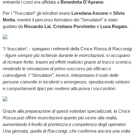
entrambi i corsi era affidata a
Benedetta D’Aprano
.
Per i “Truccatori” gli istruttori erano
Loredana Ascone
e
Silvio
Motta
, mentre il percorso formativo dei “Simulatori” è stato
guidato da
Riccardo Lai
,
Cristiano Porchietto
e
Luca Rogato
.
“
I ‘truccatori’
, - spiegano i referenti della Croce Rossa di Racconigi
-
figure sempre più richieste durante le esercitazioni, si occupano
di ricreare ferite, traumi ed effetti realistici grazie al trucco scenico,
rendendo le simulazioni di primo soccorso più efficaci e
coinvolgenti. I “Simulatori”, invece, interpretano il ruolo delle
persone coinvolte in incidenti o emergenze, riproducendo sintomi
e comportamenti tipici per mettere alla prova i soccorritori
.
Grazie alla preparazione di questi volontari specializzati, la Croce
Rossa può offrire esercitazioni quanto più vicine alla realtà,
aumentando il livello di prontezza e competenza degli operatori.
Una giornata, quella di Racconigi, che conferma ancora una volta