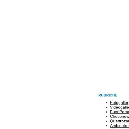
RUBRICHE
Fotogaller
Videogalle
FuoriPort
Choconew
Quattroz
Ambiente 