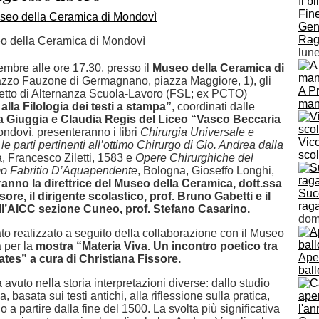
Il b
Fine
Geno
Rag
o della Ceramica di Mondovì
lun
embre alle ore 17.30, presso il
Museo della Ceramica di
zzo Fauzone di Germagnano, piazza Maggiore, 1), gli
A Pr
ogetto di Alternanza Scuola-Lavoro (FSL; ex PCTO)
man
alla Filologia dei testi a stampa”
, coordinati dalle
na Giuggia e Claudia Regis del Liceo “Vasco Beccaria
ndovì, presenteranno i libri
Chirurgia Universale e
Vico
e le parti pertinenti all’ottimo Chirurgo di Gio. Andrea dalla
scol
a, Francesco Ziletti, 1583 e
Opere Chirurghiche del
mo Fabritio D’Aquapendente
, Bologna, Gioseffo Longhi,
ranno la direttrice del Museo della Ceramica, dott.ssa
Succ
ore, il dirigente scolastico, prof. Bruno Gabetti e il
rag
ll’AICC sezione Cuneo, prof. Stefano Casarino.
dom
tato realizzato a seguito della collaborazione con il Museo
 per la
mostra “Materia Viva. Un incontro poetico tra
Aper
ates” a cura di Christiana Fissore.
ball
avuto nella storia interpretazioni diverse: dallo studio
a, basata sui testi antichi, alla riflessione sulla pratica,
o a partire dalla fine del 1500. La svolta più significativa