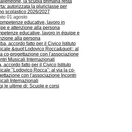
llerleone, la scuola primaria resta
ta: autorizzata la pluriclasse per
nno scolastico 2026/2027
ato 01 agosto
petenze educative, lavoro in équipe e
nzione alla persona
, accordo fatto per il Civico Istituto
cale "Lodovico Rocca": al via la co-
ettazione con l'associazione Incontri
cali Internazionali
i le ultime di: Scuole e corsi