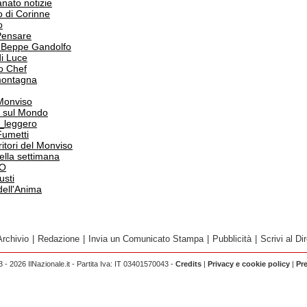
anato notizie
o di Corinne
o
Pensare
i Beppe Gandolfo
i Luce
o Chef
 montagna
 Monviso
 sul Mondo
o_leggero
Fumetti
itori del Monviso
 della settimana
PO
usti
dell'Anima
Archivio
|
Redazione
|
Invia un Comunicato Stampa
|
Pubblicità
|
Scrivi al Dir
 - 2026 IlNazionale.it - Partita Iva: IT 03401570043 -
Credits
|
Privacy e cookie policy
|
Pr