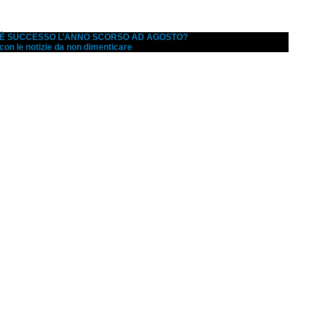
A È SUCCESSO L’ANNO SCORSO AD AGOSTO?
 con le notizie da non dimenticare