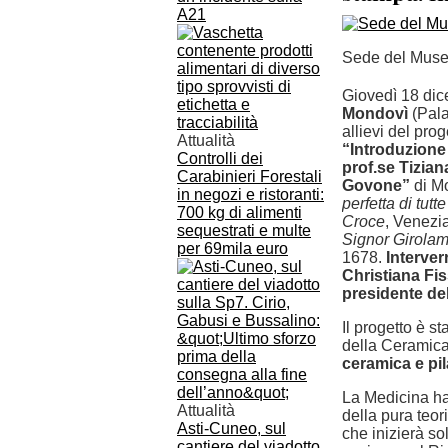
A21
Sede del Muse
Giovedì 18 dic
Mondovì
(Pala
allievi del pr
Attualità
“Introduzione 
Controlli dei
prof.se Tizia
Carabinieri Forestali
Govone”
di Mo
in negozi e ristoranti:
perfetta di tutt
700 kg di alimenti
Croce
, Venezi
sequestrati e multe
Signor Girola
per 69mila euro
1678.
Interver
Christiana Fiss
presidente de
Il progetto è s
della Ceramica
ceramica e pil
La Medicina ha 
Attualità
della pura teori
Asti-Cuneo, sul
che inizierà sol
cantiere del viadotto