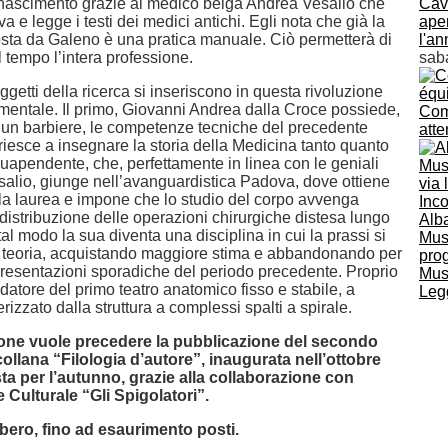
nascimento grazie al medico belga Andrea Vesalio che
Cava
 e legge i testi dei medici antichi. Egli nota che già la
aper
osta da Galeno è una pratica manuale. Ciò permetterà di
l'a
il tempo l’intera professione.
sab
getti della ricerca si inseriscono in questa rivoluzione
mentale. Il primo, Giovanni Andrea dalla Croce possiede,
Com
di un barbiere, le competenze tecniche del precedente
atte
iesce a insegnare la storia della Medicina tanto quanto
uapendente, che, perfettamente in linea con le geniali
esalio, giunge nell’avanguardistica Padova, dove ottiene
 la laurea e impone che lo studio del corpo avvenga
distribuzione delle operazioni chirurgiche distesa lungo
Alba
 tal modo la sua diventa una disciplina in cui la prassi si
Musi
 teoria, acquistando maggiore stima e abbandonando per
prog
resentazioni sporadiche del periodo precedente. Proprio
Musi
ondatore del primo teatro anatomico fisso e stabile, a
Legg
rizzato dalla struttura a complessi spalti a spirale.
one vuole precedere la pubblicazione del secondo
ollana “Filologia d’autore”, inaugurata nell’ottobre
ta per l’autunno, grazie alla collaborazione con
 Culturale “Gli Spigolatori”.
ibero, fino ad esaurimento posti.