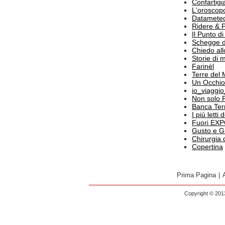
Confartigi
L'oroscop
Datamete
Ridere & 
Il Punto d
Schegge d
Chiedo all
Storie di
Farinél
Terre del
Un Occhio
io_viaggi
Non solo 
Banca Terr
I più letti
Fuori EX
Gusto e G
Chirurgia 
Copertina
Prima Pagina
|
Copyright © 2013