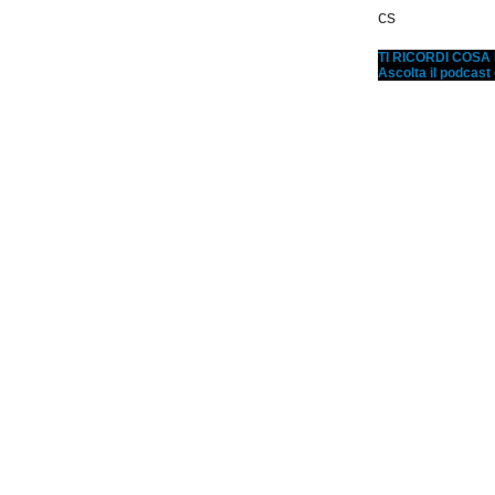
cs
TI RICORDI COS
Ascolta il podcast