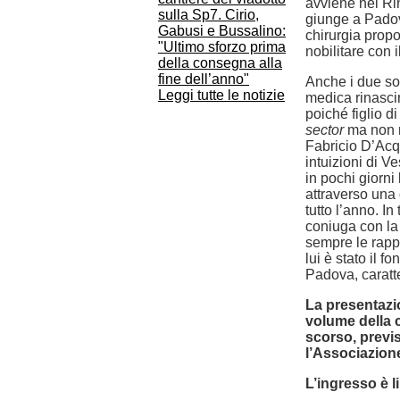
avviene nel Ri
sulla Sp7. Cirio,
giunge a Padova
Gabusi e Bussalino:
chirurgia prop
"Ultimo sforzo prima
nobilitare con 
della consegna alla
fine dell’anno"
Anche i due sog
Leggi tutte le notizie
medica rinasci
poiché figlio 
sector
ma non r
Fabricio D’Acq
intuizioni di V
in pochi giorni
attraverso una 
tutto l’anno. In
coniuga con la
sempre le rapp
lui è stato il f
Padova, caratte
La presentazi
volume della c
scorso, previs
l’Associazione
L’ingresso è l