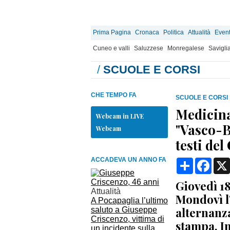
Prima Pagina
Cronaca
Politica
Attualità
Event
Cuneo e valli
Saluzzese
Monregalese
Savigli
/
SCUOLE E CORSI
CHE TEMPO FA
SCUOLE E CORSI
Medicina 
Webcam in LIVE
"Vasco-B
Webcam
testi de
ACCADEVA UN ANNO FA
Condividi
Face
Giovedì 1
Attualità
Mondovì l'
A Pocapaglia l’ultimo
alternanza
saluto a Giuseppe
Criscenzo, vittima di
stampa. I
un incidente sulla