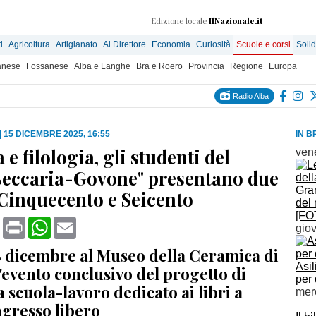
Edizione locale
IlNazionale.it
i
Agricoltura
Artigianato
Al Direttore
Economia
Curiosità
Scuole e corsi
Solid
anese
Fossanese
Alba e Langhe
Bra e Roero
Provincia
Regione
Europa
Radio Alba
|
15 DICEMBRE 2025, 16:55
IN B
e filologia, gli studenti del
ven
eccaria-Govone" presentano due
Gran
l Cinquecento e Seicento
del 
[FO
book
X
Print
WhatsApp
Email
gio
8 dicembre al Museo della Ceramica di
Asil
evento conclusivo del progetto di
per
 scuola-lavoro dedicato ai libri a
mer
ngresso libero