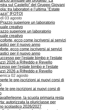
ilancio annuale del progetto “La
stra sul Castello” del Gruppo Giovani
la: tra laboratori e l’ultima "Estate
azzi" [FOTO]
edì 03 agosto
azzo superiore un laboratorio
uale creativo
forte, ecco come iscriversi ai servizi
astici per il nuovo anno
esso per l'estate bimbo e l'estate
azzi 2026 a Rifreddo e Revello
enica 02 agosto
te le pre-iscrizioni ai nuovi corsi di
o