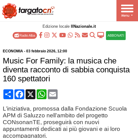
Edizione locale
IlNazionale.it
Radio Alba
ABBONATI
ECONOMIA
-
03 febbraio 2026
, 12:00
Music For Family: la musica che
diventa racconto di sabbia conquista
160 spettatori
Condividi
Facebook
X
WhatsApp
Email
L’iniziativa, promossa dalla Fondazione Scuola
APM di Saluzzo nell’ambito del progetto
CONsonanTE, proseguirà con nuovi
appuntamenti dedicati ai più giovani e ai loro
accompagnatori.