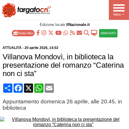
Edizione locale
IlNazionale.it
Radio Alba
ABBONATI
ATTUALITÀ
-
20 aprile 2026
, 14:02
Villanova Mondovì, in biblioteca la
presentazione del romanzo “Caterina
non ci sta”
Condividi
Facebook
X
WhatsApp
Email
Appuntamento domenica 26 aprile, alle 20.45, in
biblioteca