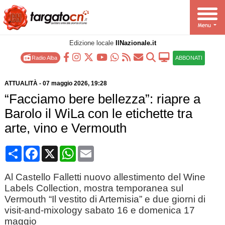
Edizione locale
IlNazionale.it
Radio Alba
ABBONATI
ATTUALITÀ
-
07 maggio 2026
, 19:28
“Facciamo bere bellezza”: riapre a
Barolo il WiLa con le etichette tra
arte, vino e Vermouth
Condividi
Facebook
X
WhatsApp
Email
Al Castello Falletti nuovo allestimento del Wine
Labels Collection, mostra temporanea sul
Vermouth “Il vestito di Artemisia” e due giorni di
visit‑and‑mixology sabato 16 e domenica 17
maggio