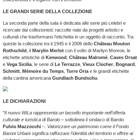
LE GRANDI SERIE DELLA COLLEZIONE
La seconda parte della sala è dedicata alle serie più celebri e
ricercate dai collezionisti: raccolte nate da progetti artistici e
culturali che trasformano l’etichetta in un oggetto di racconto. Tra
queste la collezione tra il 1945 e il 2008 dello
Château Mouton
Rothschild
, il
Marylin Merlot
con il volto di Marilyn Monroe, le
etichette artistiche di
Kenwood
,
Château Malromé
,
Caves Orsat
e
Vega Sicilia
, le serie di
Le Terrazze
,
Vieux Clocher
,
Bognard
,
Schmitt
,
Mémoire du Temps
,
Torre Oria
e le grandi etichette
della cantina americana
Gundlach Bundschu
.
LE DICHIARAZIONI
“
Il nuovo WiLa rappresenta un tassello importante nell’offerta
culturale e turistica di Barolo –
sottolinea il sindaco di Barolo
Fulvio Mazzocchi
–. Valorizzare un patrimonio come il Fondo
Baroni Urbani significa rafforzare l’identità del territorio e offrire ai