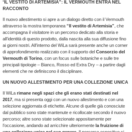
“
IL VESTITO DI ARTEMISIA”: IL VERMOUTH ENTRA NEL
RACCONTO
Il nuovo allestimento si apre a un dialogo diretto con il Vermouth
attraverso la mostra temporanea
“Il vestito di Artemisia”
, che
accompagna il visitatore in un percorso dedicato alla storia e
all’identità di questo prodotto, dalla nascita alla sua diffusione fino
ai giorni nostri. All’interno del WiLa sarà presente anche un corner
di approfondimento realizzato con il supporto del
Consorzio del
Vermouth di Torino
, con un focus sulle botaniche e sulle tre
principali tipologie – Bianco, Rosso ed Extra Dry – a partire dagli
elementi che ne definiscono il disciplinare.
UN NUOVO ALLESTIMENTO PER UNA COLLEZIONE UNICA
Il WiLa
rimane negli spazi che gli erano stati destinati nel
2017
, ma si presenta oggi con un nuovo allestimento e con una
selezione aggiornata di etichette. Alcune di quelle già conosciute
dal pubblico sono state mantenute e ricollocate secondo il nuovo
percorso; altre sono state selezionate appositamente per
l’occasione, andando ad arricchire ulteriormente
la fruizione di
una collezione unica nel suo genere
. Il percorso espositivo si