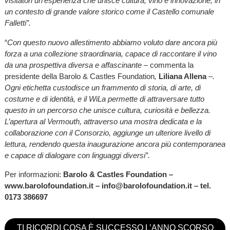
visitatori un’esperienza che unisce cultura, vino e innovazione, in
un contesto di grande valore storico come il Castello comunale
Falletti”.
“
Con questo nuovo allestimento abbiamo voluto dare ancora più
forza a una collezione straordinaria, capace di raccontare il vino
da una prospettiva diversa e affascinante –
commenta la
presidente della Barolo & Castles Foundation
,
Liliana Allena
–.
Ogni etichetta custodisce un frammento di storia, di arte, di
costume e di identità, e il WiLa permette di attraversare tutto
questo in un percorso che unisce cultura, curiosità e bellezza.
L’apertura al Vermouth, attraverso una mostra dedicata e la
collaborazione con il Consorzio, aggiunge un ulteriore livello di
lettura, rendendo questa inaugurazione ancora più contemporanea
e capace di dialogare con linguaggi diversi”.
Per informazioni:
Barolo & Castles Foundation –
www.barolofoundation.it – info@barolofoundation.it – tel.
0173 386697
TI RICORDI COSA È SUCCESSO L’ANNO SCORSO