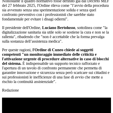
Nonostante il quadro normativo fosse definito già dal Decreto MEF
del 27 febbraio 2025, l'Ordine rileva come "l’avvio della procedura
sia avvenuto senza una sperimentazione solida e senza quel
confronto preventivo con i professionisti che sarebbe stato
fondamentale per evitare i disagi odierni".
Il presidente dell'Ordine,
Luciano Bertolusso
, sottolinea come "la
digitalizzazione sanitaria sia utile solo se sostiene la cura e non se la
rallenta", ribadendo che "non è accettabile che la forma prevalga
sulla sostanza dell’assistenza medica".
Per queste ragioni,
l'Ordine di Cuneo chiede ai soggetti
competenti "un monitoraggio immediato delle criticità e
l'attivazione urgente di procedure alternative in caso di blocchi
del sistema.
È indispensabile un supporto tecnico rafforzato e
l'apertura di un tavolo di confronto permanente che permetta di
garantire innovazione e sicurezza senza però scaricare sui cittadini e
sui professionisti le inefficienze di una fase di avvio che mette a
rischio la continuità assistenziale".
Redazione
TI RICORDI COSA È SUCCESSO L’ANNO
SCORSO AD AGOSTO?
Ascolta il podcast con le notizie da non dimenticare