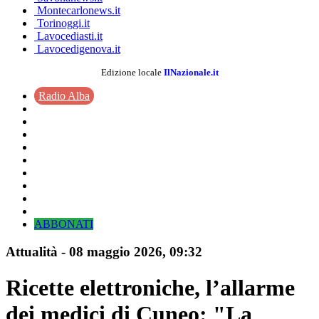
Montecarlonews.it
Torinoggi.it
Lavocediasti.it
Lavocedigenova.it
Edizione locale
IlNazionale.it
Radio Alba
ABBONATI
Attualità
-
08 maggio 2026
, 09:32
Ricette elettroniche, l’allarme
dei medici di Cuneo: "La