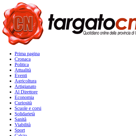
Prima pagina
Cronaca
Politica
Attualità
Eventi
Agricoltura
Artigianato
Al Direttore
Economia
Curiosità
Scuole e corsi
Solidarietà
Sanità
Viabilità
Sport
Calcio