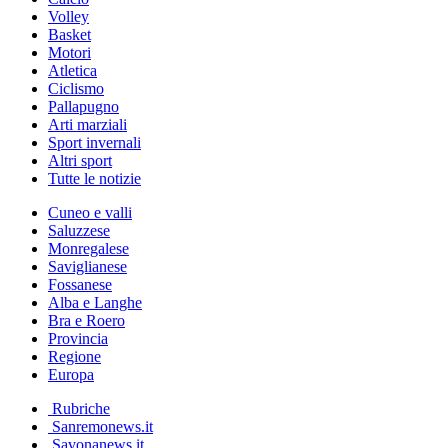
Volley
Basket
Motori
Atletica
Ciclismo
Pallapugno
Arti marziali
Sport invernali
Altri sport
Tutte le notizie
Cuneo e valli
Saluzzese
Monregalese
Saviglianese
Fossanese
Alba e Langhe
Bra e Roero
Provincia
Regione
Europa
Rubriche
Sanremonews.it
Savonanews.it