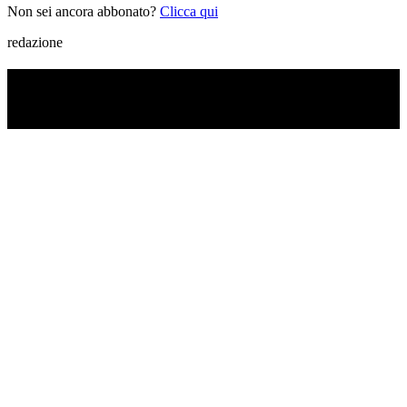
Non sei ancora abbonato?
Clicca qui
redazione
TI RICORDI COSA È SUCCESSO L’ANNO
SCORSO AD AGOSTO?
Ascolta il podcast con le notizie da non dimenticare