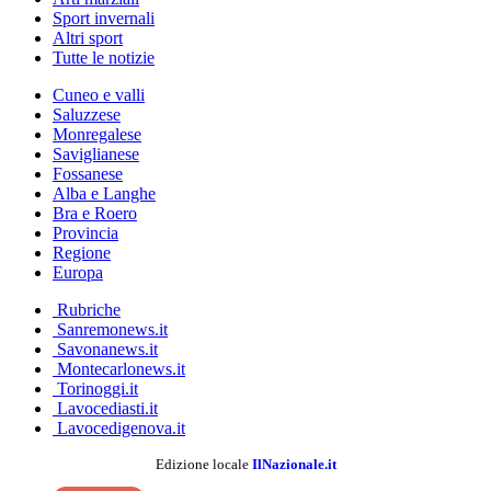
Sport invernali
Altri sport
Tutte le notizie
Cuneo e valli
Saluzzese
Monregalese
Saviglianese
Fossanese
Alba e Langhe
Bra e Roero
Provincia
Regione
Europa
Rubriche
Sanremonews.it
Savonanews.it
Montecarlonews.it
Torinoggi.it
Lavocediasti.it
Lavocedigenova.it
Edizione locale
IlNazionale.it