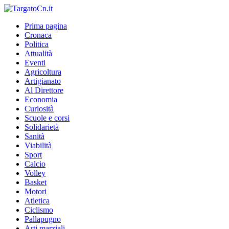
Prima pagina
Cronaca
Politica
Attualità
Eventi
Agricoltura
Artigianato
Al Direttore
Economia
Curiosità
Scuole e corsi
Solidarietà
Sanità
Viabilità
Sport
Calcio
Volley
Basket
Motori
Atletica
Ciclismo
Pallapugno
Arti marziali