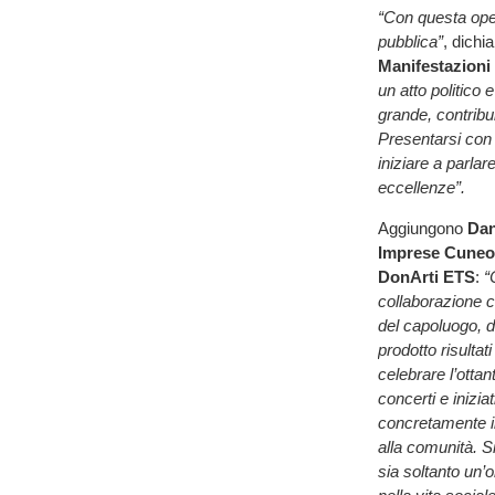
“Con questa ope
pubblica”
, dichi
Manifestazioni
un atto politico 
grande, contribu
Presentarsi con 
iniziare a parla
eccellenze”.
Aggiungono
Dani
Imprese Cuneo,
DonArti ETS
:
“C
collaborazione c
del capoluogo, d
prodotto risultat
celebrare l’otta
concerti e inizia
concretamente il
alla comunità. 
sia soltanto un’