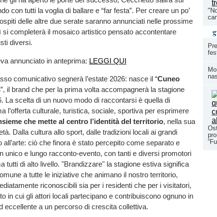
o con tutti la voglia di ballare e “far festa”. Per creare un po’
"No
can
i ospiti delle altre due serate saranno annunciati nelle prossime
g
 si completerà il mosaico artistico pensato accontentare
ti diversi.
Pre
fes
eva annunciato in anteprima:
LEGGI QUI
Mom
nas
sso comunicativo segnerà l’estate 2026: nasce il “
Cuneo
s
”, il brand che per la prima volta accompagnerà la stagione
6. La scelta di un nuovo modo di raccontarsi è quella di
 l’offerta culturale, turistica, sociale, sportiva per esprimere
sieme che mette al centro l’identità del territorio
, nella sua
Ost
tà. Dalla cultura allo sport, dalle tradizioni locali ai grandi
pro
“Fu
o all’arte: ciò che finora è stato percepito come separato e
un unico e lungo racconto-evento, con tanti e diversi promotori
a tutti di alto livello. "Brandizzare" la stagione estiva significa
une a tutte le iniziative che animano il nostro territorio,
atamente riconoscibili sia per i residenti che per i visitatori,
to in cui gli attori locali partecipano e contribuiscono ognuno in
 eccellente a un percorso di crescita collettiva.