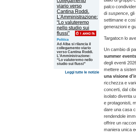
palco condividend
di
suspence
, gl
settimane e così
generazioni e gus
Targatocn lo av
Politica
Ad Alba si rilancia il
collegamento viario
Un cambio di pa
verso Cantina Roddi.
summer event
L'Amministrazione:
“Lo valuteremo nello
degli eventi 202
studio sui flussi”
mettere a sistema
Leggi tutte le notizie
una visione d’in
ricchezza e varie
concerti, dal cib
isolato diventa 
e protagonisti, m
dare una casa com
rendendole immedi
offrire un raccon
maniera unica ed