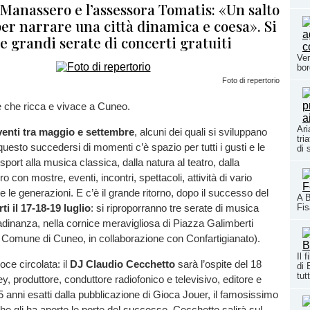
Manassero e l’assessora Tomatis: «Un salto
per narrare una città dinamica e coesa». Si
e grandi serate di concerti gratuiti
Ver
bor
Foto di repertorio
te che ricca e vivace a Cuneo.
Ari
venti tra maggio e settembre
, alcuni dei quali si sviluppano
tri
 questo succedersi di momenti c’è spazio per tutti i gusti e le
di 
o sport alla musica classica, dalla natura al teatro, dalla
ro con mostre, eventi, incontri, spettacoli, attività di vario
e le generazioni. E c’è il grande ritorno, dopo il successo del
A B
Fi
ti il 17-18-19 luglio
: si riproporranno tre serate di musica
ttadinanza, nella cornice meravigliosa di Piazza Galimberti
l Comune di Cuneo, in collaborazione con Confartigianato).
Il 
oce circolata: il
DJ Claudio Cecchetto
sarà l’ospite del 18
di 
tutt
ey, produttore, conduttore radiofonico e televisivo, editore e
45 anni esatti dalla pubblicazione di Gioca Jouer, il famosissimo
che gli ha aperto le porte del successo, Cecchetto salirà sul