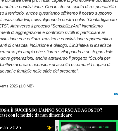
le e culturale della provincia, capace di promuovere occasioni di
incontro e condivisione. Con lo stesso spirito di responsabilità
o il territorio, anche quest’anno offriremo il nostro supporto
 estivi cittadini, coinvolgendo la nostra onlus “Confartigianato
S”. Attraverso il progetto “SensibilizzArti” intendiamo
ti di aggregazione e confronto rivolti in particolare ai
onvinzione che cultura, musica e condivisione rappresentino
nti di crescita, inclusione e dialogo. L’iniziativa si inserisce
n percorso più ampio che stiamo sviluppando a sostegno delle
 nuove generazioni, anche attraverso il progetto “Scuola per
obiettivo di creare occasioni di ascolto e comunità capaci di
vani e famiglie nelle sfide del presente”.
ents 2026
(1.0 MB)
cs
 COSA È SUCCESSO L’ANNO SCORSO AD AGOSTO?
cast con le notizie da non dimenticare