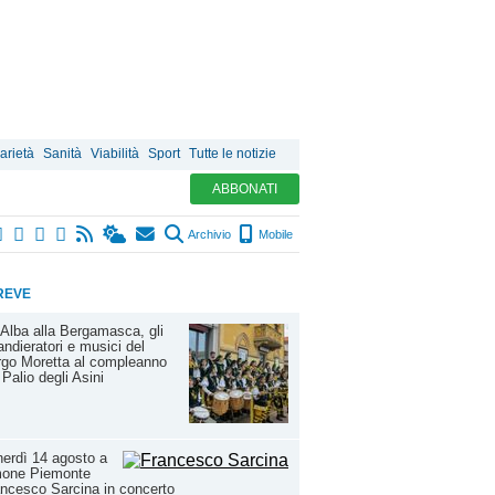
arietà
Sanità
Viabilità
Sport
Tutte le notizie
ABBONATI
Archivio
Mobile
REVE
Alba alla Bergamasca, gli
ndieratori e musici del
go Moretta al compleanno
 Palio degli Asini
erdì 14 agosto a
mone Piemonte
ncesco Sarcina in concerto