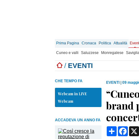
Prima Pagina
Cronaca
Politica
Attualità
Event
Cuneo e valli
Saluzzese
Monregalese
Savigli
/
EVENTI
CHE TEMPO FA
EVENTI
|
09 maggi
“Cuneo
Webcam in LIVE
Webcam
brand p
concer
ACCADEVA UN ANNO FA
Condividi
Face