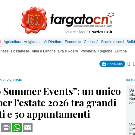
Edizione locale
IlNazionale.it
i
Agricoltura
Artigianato
Al Direttore
Economia
Curiosità
Scuole e corsi
Solid
anese
Fossanese
Alba e Langhe
Bra e Roero
Provincia
Regione
Europa
Radio Alba
o 2026, 10:46
IN B
 Summer Events”: un unico
Da 
Sba
er l’estate 2026 tra grandi
Bor
del
ti e 50 appuntamenti
book
X
Print
WhatsApp
Email
Ven
Li
Fra