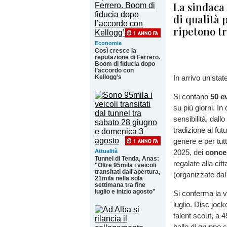
La sindaca 
di qualità 
ripetono tr
Economia
Così cresce la
reputazione di Ferrero.
Boom di fiducia dopo
l’accordo con
Kellogg’s
In arrivo un'sta
Si contano
50 e
su più giorni. In
sensibilità, dall
tradizione al futu
genere e per tutt
Attualità
2025, dei
concer
Tunnel di Tenda, Anas:
regalate alla ci
"Oltre 95mila i veicoli
transitati dall'apertura,
(organizzate da
21mila nella sola
settimana tra fine
luglio e inizio agosto"
Si conferma la v
luglio. Disc jock
talent scout, a 
ballo di gruppo 