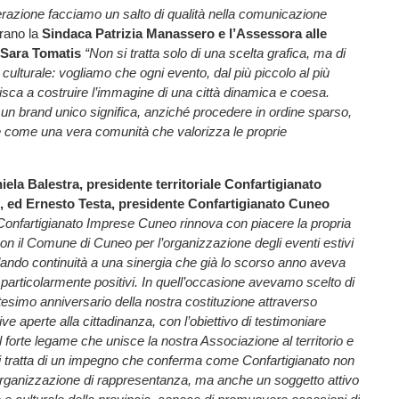
razione facciamo un salto di qualità nella comunicazione
arano la
Sindaca Patrizia Manassero e l’Assessora alle
 Sara Tomatis
“Non si tratta solo di una scelta grafica, ma di
e culturale: vogliamo che ogni evento, dal più piccolo al più
isca a costruire l’immagine di una città dinamica e coesa.
un brand unico significa, anziché procedere in ordine sparso,
re come una vera comunità che valorizza le proprie
ela Balestra, presidente territoriale Confartigianato
 ed Ernesto Testa, presidente Confartigianato Cuneo
onfartigianato Imprese Cuneo rinnova con piacere la propria
on il Comune di Cuneo per l’organizzazione degli eventi estivi
ando continuità a una sinergia che già lo scorso anno aveva
i particolarmente positivi. In quell’occasione avevamo scelto di
ntesimo anniversario della nostra costituzione attraverso
tive aperte alla cittadinanza, con l’obiettivo di testimoniare
 forte legame che unisce la nostra Associazione al territorio e
Si tratta di un impegno che conferma come Confartigianato non
organizzazione di rappresentanza, ma anche un soggetto attivo