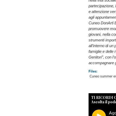
nella vita socia
partecipazione, 
e attenzione vers
agli appuntamenti
Cuneo DonArti ET
promuovere momen
giovani, nella c
strumenti importa
all’interno di u
famiglie e delle
Genitori”, con l’
accompagnare gio
Files:
Cuneo summer ev
TI RICORDI
Ascolta il pod