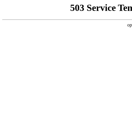
503 Service Te
op