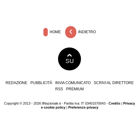
HOME
INDIETRO
SU
REDAZIONE
PUBBLICITÀ
INVIA COMUNICATO
SCRIVI AL DIRETTORE
RSS
PREMIUM
Copyright © 2013 - 2026 IlNazionale.it - Partita Iva: IT 03401570043 -
Credits
|
Privacy
e cookie policy
|
Preferenze privacy