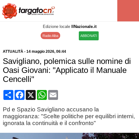
Edizione locale
IlNazionale.it
Radio Alba
ABBONATI
ATTUALITÀ
-
14 maggio 2026
, 06:44
Savigliano, polemica sulle nomine di
Oasi Giovani: "Applicato il Manuale
Cencelli"
Condividi
Facebook
X
WhatsApp
Email
Pd e Spazio Savigliano accusano la
maggioranza: "Scelte politiche per equilibri interni,
ignorata la continuità e il confronto"