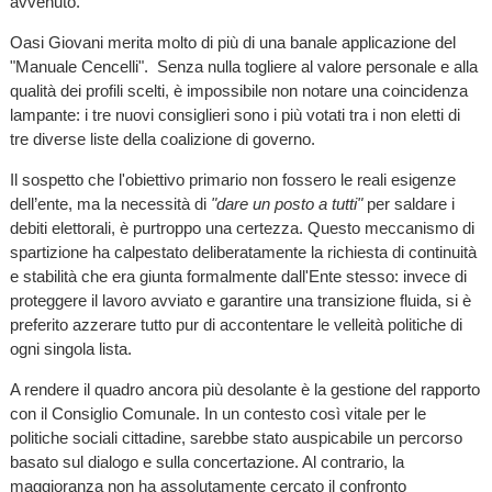
avvenuto.
Oasi Giovani merita molto di più di una banale applicazione del
"Manuale Cencelli". Senza nulla togliere al valore personale e alla
qualità dei profili scelti, è impossibile non notare una coincidenza
lampante: i tre nuovi consiglieri sono i più votati tra i non eletti di
tre diverse liste della coalizione di governo.
Il sospetto che l'obiettivo primario non fossero le reali esigenze
dell’ente, ma la necessità di
"dare un posto a tutti"
per saldare i
debiti elettorali, è purtroppo una certezza. Questo meccanismo di
spartizione ha calpestato deliberatamente la richiesta di continuità
e stabilità che era giunta formalmente dall'Ente stesso: invece di
proteggere il lavoro avviato e garantire una transizione fluida, si è
preferito azzerare tutto pur di accontentare le velleità politiche di
ogni singola lista.
A rendere il quadro ancora più desolante è la gestione del rapporto
con il Consiglio Comunale. In un contesto così vitale per le
politiche sociali cittadine, sarebbe stato auspicabile un percorso
basato sul dialogo e sulla concertazione. Al contrario, la
maggioranza non ha assolutamente cercato il confronto